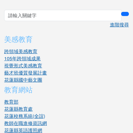
sea
進階搜尋
美感教育
跨領域美感教育
105年跨領域成果
視覺形式美感教育
藝才班優質發展計畫
花蓮縣國中藝文團
教育網站
教育部
花蓮縣教育處
花蓮校務系統(全誼)
教師在職進修資訊網
花蓮縣英語護照網