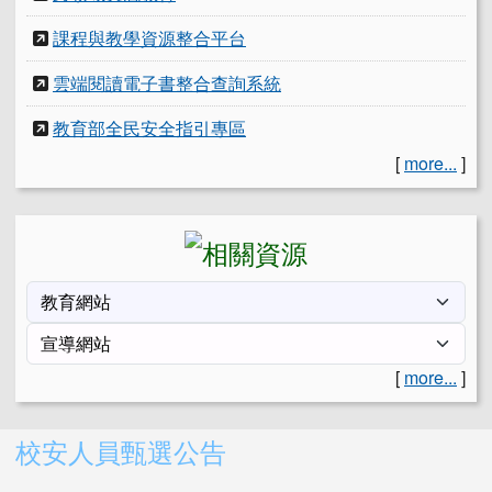
課程與教學資源整合平台
雲端閱讀電子書整合查詢系統
教育部全民安全指引專區
[
more...
]
[
more...
]
右邊區域內容
校安人員甄選公告