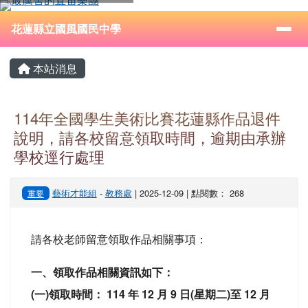
花蓮縣立國風國民中學
跳至主內容區
導覽列
⏸
花蓮縣立國風國民中學
頁尾區域
主內容區域
本站消息
114年全國學生美術比賽花蓮縣作品退件
說明，請各校留意領取時間，逾期由承辦
學校逕行處理
藝術才能組
-
教務處
| 2025-12-09 | 點閱數： 268
重要
請各校老師留意領取作品相關事項：
一、領取作品相關資訊如下：
(一)領取時間： 114 年 12 月 9 日(星期二)至 12 月