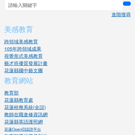
sea
進階搜尋
美感教育
跨領域美感教育
105年跨領域成果
視覺形式美感教育
藝才班優質發展計畫
花蓮縣國中藝文團
教育網站
教育部
花蓮縣教育處
花蓮校務系統(全誼)
教師在職進修資訊網
花蓮縣英語護照網
花蓮OpenID認證平台