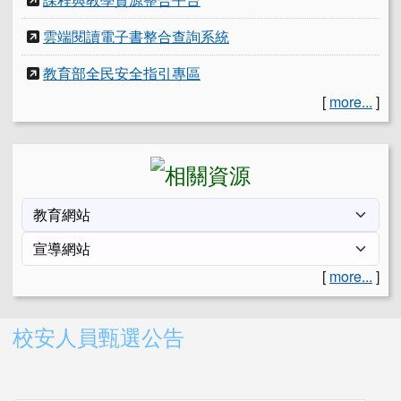
雲端閱讀電子書整合查詢系統
教育部全民安全指引專區
[
more...
]
[
more...
]
右邊區域內容
校安人員甄選公告