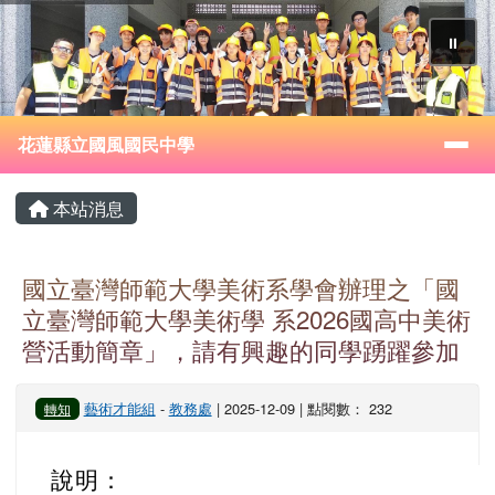
花蓮縣立國風國民中學
跳至主內容區
⏸
導覽列
花蓮縣立國風國民中學
頁尾區域
主內容區域
本站消息
國立臺灣師範大學美術系學會辦理之「國
立臺灣師範大學美術學 系2026國高中美術
營活動簡章」，請有興趣的同學踴躍參加
藝術才能組
-
教務處
| 2025-12-09 | 點閱數： 232
轉知
說明：