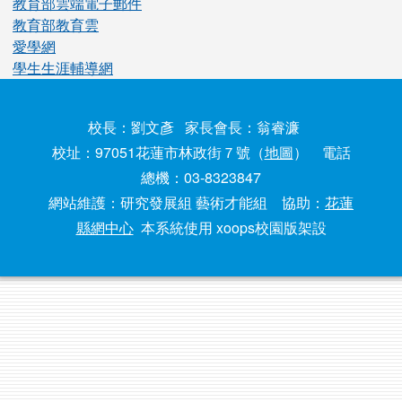
教育部雲端電子郵件
教育部教育雲
愛學網
學生生涯輔導網
校長：劉文彥 家長會長：翁睿濂
校址：97051花蓮市林政街７號（
地圖
） 電話
總機：03-8323847
網站維護：研究發展組 藝術才能組 協助：
花蓮
縣網中心
本系統使用 xoops校園版架設