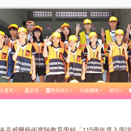
主選單
首頁
學校簡介
行政團隊
校刊
區域
洛克威爾藝術實驗教育學校「115學年度入學