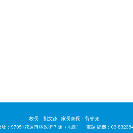
校長：劉文彥 家長會長：翁睿濂
校址：97051花蓮市林政街７號（
地圖
） 電話 總機：03-83238