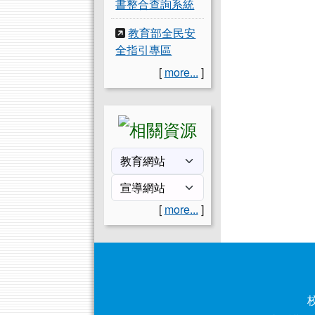
書整合查詢系統
教育部全民安
全指引專區
[
more...
]
[
more...
]