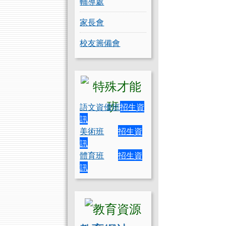
輔導處
家長會
校友籌備會
語文資優班
招生資
訊
美術班
招生資
訊
體育班
招生資
訊