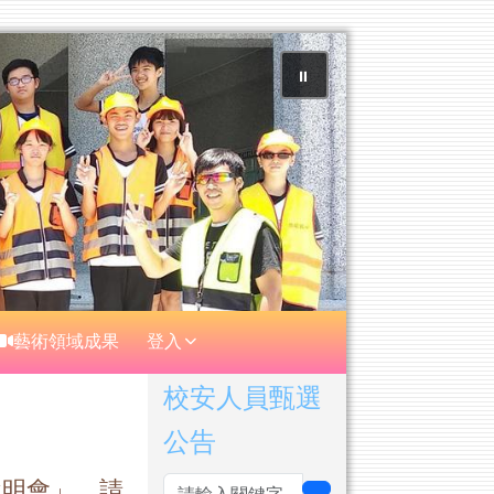
⏸
藝術領域成果
登入
右邊區域內容
校安人員甄選
公告
說明會」，請