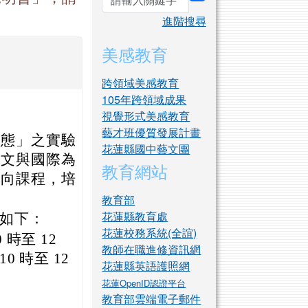
search
進階搜尋
美感教育
跨領域美感教育
105年跨領域成果
視覺形式美感教育
藝才班優質發展計畫
型態」之實驗
花蓮縣國中藝文團
人文與國際為
教育網站
導向課程，培
教育部
花蓮縣教育處
訊如下：
花蓮校務系統(全誼)
 時至 12
教師在職進修資訊網
0 時至 12
花蓮縣英語護照網
花蓮OpenID認證平台
教育部雲端電子郵件