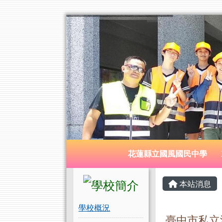
花蓮縣立國風國民中學
跳至主內容區
導覽列
花蓮縣立國風國民中學
頁尾區域
左邊區域內容
主內容
本站消息
學校概況
臺中市私立