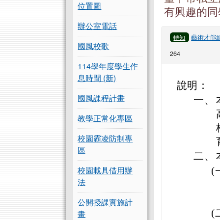
位置圖
有興趣的同
辦公室電話
藝術才能
轉知
國風校歌
264
114學年度學生作
息時間 (新)
說明：
國風課程計畫
一、
教學正常化專區
校園霸凌防制專
區
二、
校園載具借用辦
(
法
公開授課實施計
(
畫