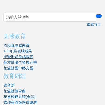
sea
進階搜尋
美感教育
跨領域美感教育
105年跨領域成果
視覺形式美感教育
藝才班優質發展計畫
花蓮縣國中藝文團
教育網站
教育部
花蓮縣教育處
花蓮校務系統(全誼)
教師在職進修資訊網