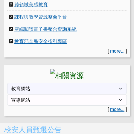
跨領域美感教育
課程與教學資源整合平台
雲端閱讀電子書整合查詢系統
教育部全民安全指引專區
[
more...
]
[
more...
]
右邊區域內容
校安人員甄選公告