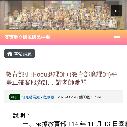
花蓮縣立國風國民中學
跳至主內容區
⏸
導覽列
花蓮縣立國風國民中學
頁尾區域
主內容區域
本站消息
教育部更正edu磨課師+(教育部磨課師)平
臺正確客服資訊，請老師參閱
研究發展組
-
教務處
| 2025-11-19 | 點閱數： 189
轉知
說明：
一、
依據教育部 114 年 11 月 13 日臺