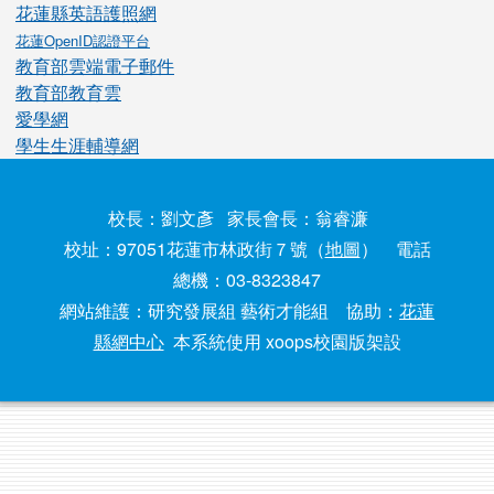
花蓮縣英語護照網
花蓮OpenID認證平台
教育部雲端電子郵件
教育部教育雲
愛學網
學生生涯輔導網
校長：劉文彥 家長會長：翁睿濂
校址：97051花蓮市林政街７號（
地圖
） 電話
總機：03-8323847
網站維護：研究發展組 藝術才能組 協助：
花蓮
縣網中心
本系統使用 xoops校園版架設