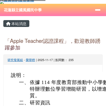
花蓮縣立國風國民中學
跳至主內容區
導覽列
⏸
花蓮縣立國風國民中學
頁尾區域
主內容區域
本站消息
「Apple Teacher認證課程」，歡迎教師踴
躍參加
研究發展組
-
榮譽榜
| 2025-11-17 | 點閱數： 235
說明：
一、
依據 114 年度教育部推動中小
特辦理數位學習增能研習，以增
質。
二、
研習資訊