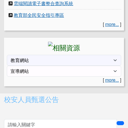
雲端閱讀電子書整合查詢系統
教育部全民安全指引專區
[
more...
]
[
more...
]
右邊區域內容
校安人員甄選公告
sea