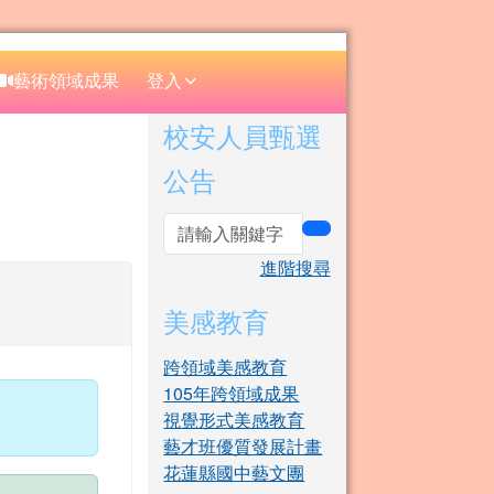
⏸
藝術領域成果
登入
右邊區域內容
校安人員甄選
公告
search
進階搜尋
美感教育
跨領域美感教育
105年跨領域成果
視覺形式美感教育
藝才班優質發展計畫
花蓮縣國中藝文團