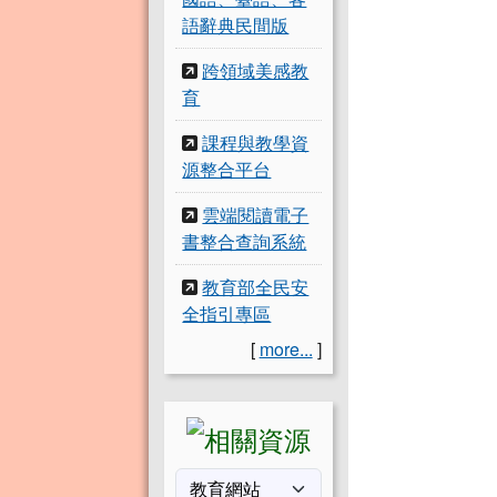
語辭典民間版
跨領域美感教
育
課程與教學資
源整合平台
雲端閱讀電子
書整合查詢系統
教育部全民安
全指引專區
[
more...
]