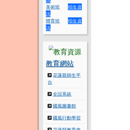
美術班
招生資
訊
體育班
招生資
訊
教育網站
花蓮親師生平
台
全誼系統
國風圖書館
國風行動學習
花蓮縣教育處