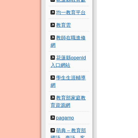
均一教育平台
教育雲
教師在職進修
網
花蓮縣openid
入口網站
學生生涯輔導
網
教育部家庭教
育資源網
pagamo
萌典 – 教育部
國語、臺語、客