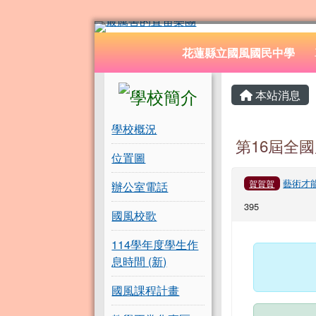
花蓮縣立國風國民中學
跳至主內容區
導覽列
花蓮縣立國風國民中學
頁尾區域
左邊區域內容
主內容
本站消息
學校概況
第16屆全
位置圖
藝術才
賀賀賀
辦公室電話
395
國風校歌
114學年度學生作
息時間 (新)
國風課程計畫