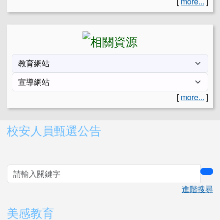
[
more...
]
[
more...
]
右邊區域內容
校安人員甄選公告
sea
進階搜尋
美感教育