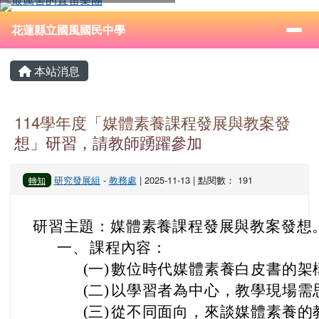
花蓮縣立國風國民中學
跳至主內容區
導覽列
⏸
花蓮縣立國風國民中學
頁尾區域
主內容區域
本站消息
114學年度「媒體素養課程發展與教案發
想」研習，請教師踴躍參加
研究發展組
-
教務處
| 2025-11-13 | 點閱數： 191
轉知
研習主題：媒體素養課程發展與教案發想
一、
課程內容：
(一)
數位時代媒體素養白皮書的架
(二)
以學習者為中心，教學現場需
(三)
從不同面向，來談媒體素養的