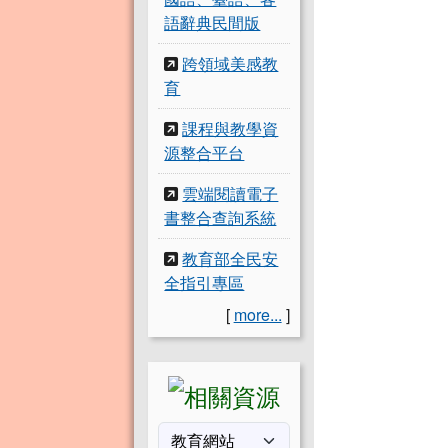
語辭典民間版
跨領域美感教
育
課程與教學資
源整合平台
雲端閱讀電子
書整合查詢系統
教育部全民安
全指引專區
[
more...
]