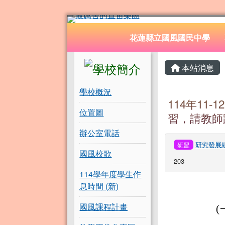
花蓮縣立國風國民中學
跳至主內容區
導覽列
花蓮縣立國風國民中學
頁尾區域
左邊區域內容
主內容
本站消息
學校概況
114年11
位置圖
習，請教師
辦公室電話
研究發展
研習
國風校歌
203
114學年度學生作
息時間 (新)
國風課程計畫
(