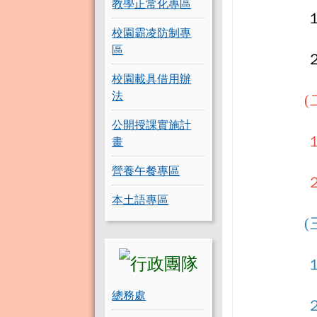
教學正常化專區
校園霸凌防制專
區
校園載具借用辦
法
(
公開授課實施計
畫
營養午餐專區
本土語專區
(
總務處