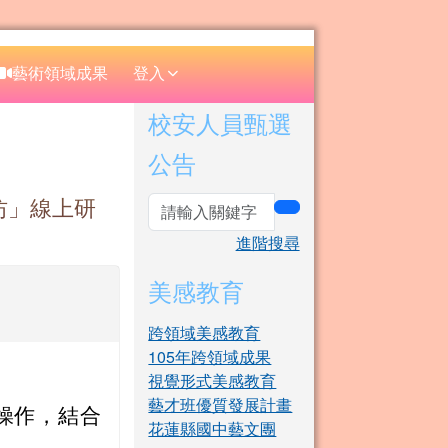
⏸
藝術領域成果
登入
右邊區域內容
校安人員甄選
公告
作坊」線上研
search
進階搜尋
美感教育
跨領域美感教育
105年跨領域成果
視覺形式美感教育
藝才班優質發展計畫
神操作，結合
花蓮縣國中藝文團