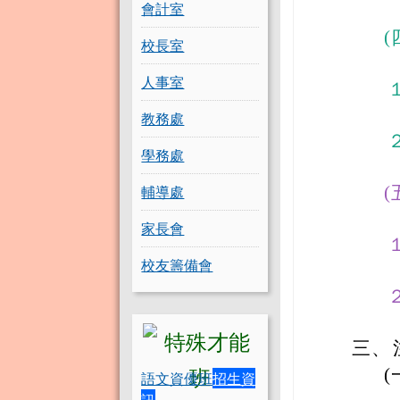
會計室
(
校長室
人事室
教務處
學務處
輔導處
(
家長會
校友籌備會
三、
(
語文資優班
招生資
訊