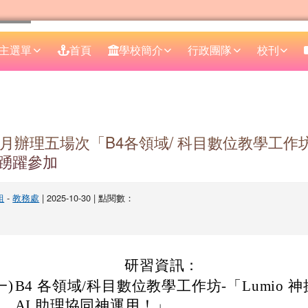
主選單
首頁
學校簡介
行政團隊
校刊
區域
-12月辦理五場次「B4各領域/ 科目數位教學工
踴躍參加
組
-
教務處
| 2025-10-30 | 點閱數：
研習資訊：
一)
B4 各領域/科目數位教學工作坊-「Lumio 
AI 助理協同神運用！」