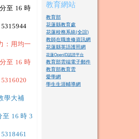
教育網站
 分至 16 時
教育部
花蓮縣教育處
15944
花蓮校務系統(全誼)
教師在職進修資訊網
能力：用均一
花蓮縣英語護照網
花蓮OpenID認證平台
教育部雲端電子郵件
 分至 16 時
教育部教育雲
愛學網
16020
學生生涯輔導網
位教學大補
分至 16 時 3
18461