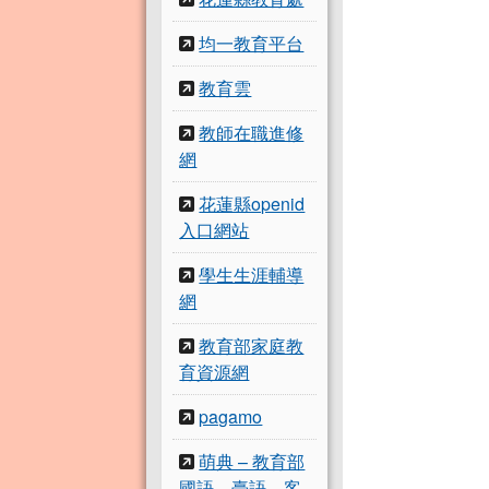
均一教育平台
教育雲
教師在職進修
網
花蓮縣openid
入口網站
學生生涯輔導
網
教育部家庭教
育資源網
pagamo
萌典 – 教育部
國語、臺語、客