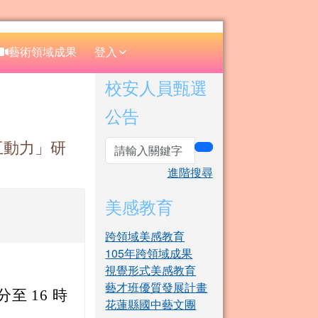
⏸
藝術領域成果
登入
右邊區域內容
校安人員甄選
公告
語互動力」研
search
進階搜尋
美感教育
跨領域美感教育
105年跨領域成果
視覺形式美感教育
藝才班優質發展計畫
 分至 16 時
花蓮縣國中藝文團