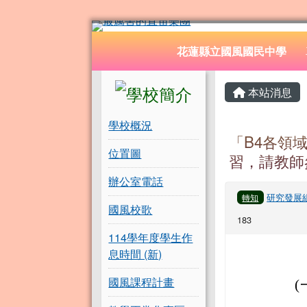
花蓮縣立國風國民中學
跳至主內容區
導覽列
花蓮縣立國風國民中學
頁尾區域
左邊區域內容
主內容
本站消息
學校概況
「B4各領域
位置圖
習，請教師
辦公室電話
研究發展
轉知
國風校歌
183
114學年度學生作
息時間 (新)
國風課程計畫
(