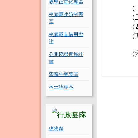
教學正常化專區
(
校園霸凌防制專
(
區
(
校園載具借用辦
(
法
(
公開授課實施計
畫
營養午餐專區
本土語專區
總務處