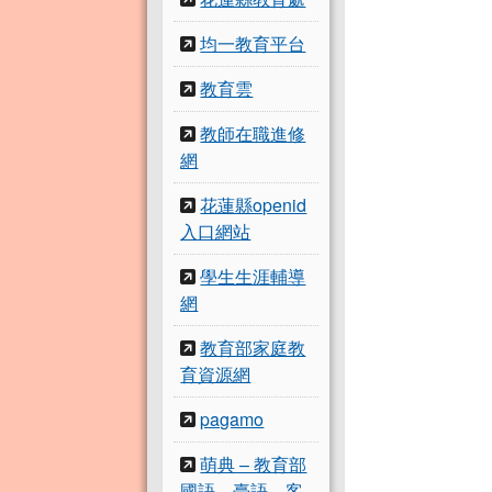
均一教育平台
教育雲
教師在職進修
網
花蓮縣openid
入口網站
學生生涯輔導
網
教育部家庭教
育資源網
pagamo
萌典 – 教育部
國語、臺語、客