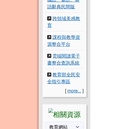
語辭典民間版
跨領域美感教
育
課程與教學資
源整合平台
雲端閱讀電子
書整合查詢系統
教育部全民安
全指引專區
[
more...
]