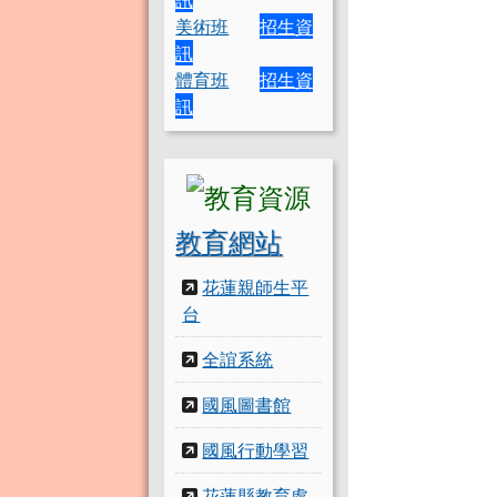
美術班
招生資
訊
體育班
招生資
訊
教育網站
花蓮親師生平
台
全誼系統
國風圖書館
國風行動學習
花蓮縣教育處