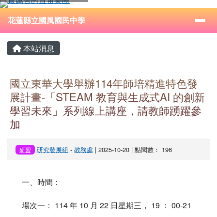
花蓮縣立國風國民中學
跳至主內容區
導覽列
⏸
花蓮縣立國風國民中學
頁尾區域
主內容區域
本站消息
國立東華大學舉辦114年師培精進特色發
展計畫-「STEAM 教育與生成式AI 的創新
學習未來」系列線上講座，請教師踴躍參
加
研究發展組
-
教務處
| 2025-10-20 | 點閱數： 196
研習
一、時間：
場次一： 114 年 10 月 22 日星期三， 19 ： 00-21