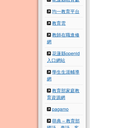
均一教育平台
教育雲
教師在職進修
網
花蓮縣openid
入口網站
學生生涯輔導
網
教育部家庭教
育資源網
pagamo
萌典 – 教育部
國語、臺語、客