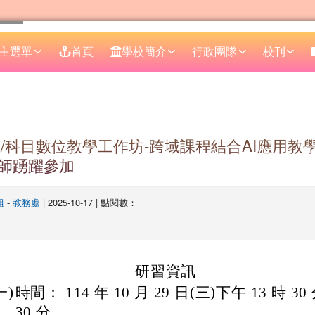
主選單
首頁
學校簡介
行政團隊
校刊
區域
域/科目數位教學工作坊-跨域課程結合AI應用教
師踴躍參加
組
-
教務處
| 2025-10-17 | 點閱數：
研習資訊
一)
時間： 114 年 10 月 29 日(三)下午 13 時 30
30 分。