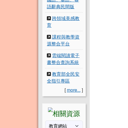
語辭典民間版
跨領域美感教
育
課程與教學資
源整合平台
雲端閱讀電子
書整合查詢系統
教育部全民安
全指引專區
[
more...
]