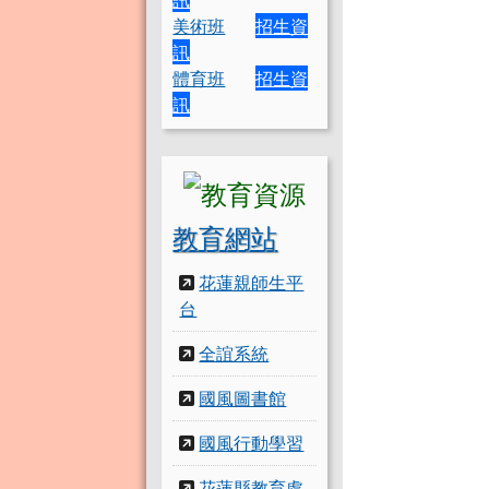
美術班
招生資
訊
體育班
招生資
訊
教育網站
花蓮親師生平
台
全誼系統
國風圖書館
國風行動學習
花蓮縣教育處