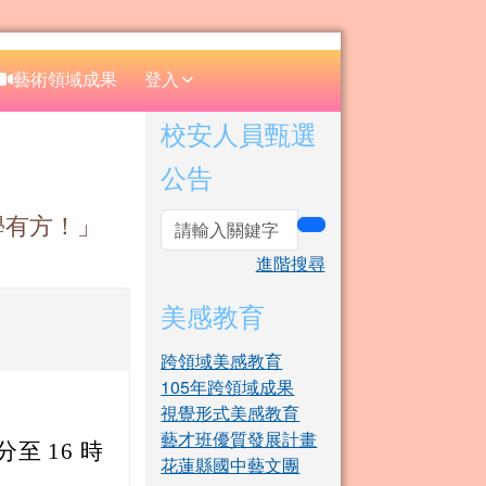
⏸
藝術領域成果
登入
右邊區域內容
校安人員甄選
公告
學有方！」
search
進階搜尋
美感教育
跨領域美感教育
105年跨領域成果
視覺形式美感教育
藝才班優質發展計畫
 分至 16 時
花蓮縣國中藝文團