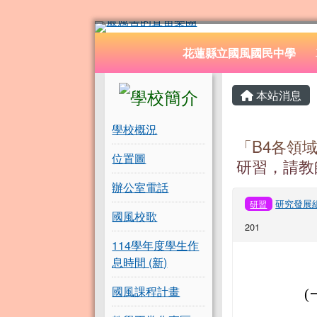
花蓮縣立國風國民中學
跳至主內容區
導覽列
花蓮縣立國風國民中學
頁尾區域
左邊區域內容
主內容
本站消息
學校概況
「B4各領
位置圖
研習，請教
辦公室電話
研究發展
研習
國風校歌
201
114學年度學生作
息時間 (新)
國風課程計畫
(