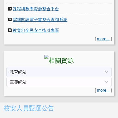
課程與教學資源整合平台
雲端閱讀電子書整合查詢系統
教育部全民安全指引專區
[
more...
]
[
more...
]
右邊區域內容
校安人員甄選公告