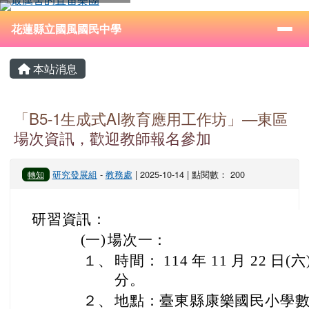
花蓮縣立國風國民中學
跳至主內容區
導覽列
⏸
花蓮縣立國風國民中學
頁尾區域
主內容區域
本站消息
「B5-1生成式AI教育應用工作坊」—東區
場次資訊，歡迎教師報名參加
研究發展組
-
教務處
| 2025-10-14 | 點閱數： 200
轉知
研習資訊：
(一)
場次一：
１、
時間： 114 年 11 月 22 日(
分。
２、
地點：臺東縣康樂國民小學