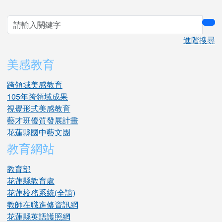
sea
進階搜尋
美感教育
跨領域美感教育
105年跨領域成果
視覺形式美感教育
藝才班優質發展計畫
花蓮縣國中藝文團
教育網站
教育部
花蓮縣教育處
花蓮校務系統(全誼)
教師在職進修資訊網
花蓮縣英語護照網