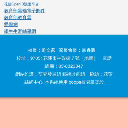
花蓮OpenID認證平台
教育部雲端電子郵件
教育部教育雲
愛學網
學生生涯輔導網
校長：劉文彥 家長會長：翁睿濂
校址：97051花蓮市林政街７號（
地圖
） 電話
總機：03-8323847
網站維護：研究發展組 藝術才能組 協助：
花蓮
縣網中心
本系統使用 xoops校園版架設