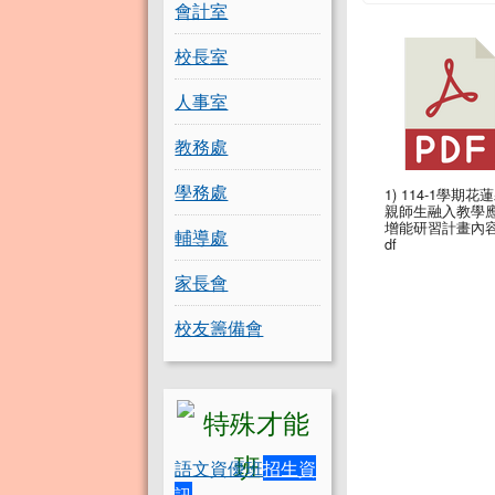
會計室
校長室
人事室
教務處
學務處
1) 114-1學期花
親師生融入教學
增能研習計畫內容
輔導處
df
家長會
校友籌備會
語文資優班
招生資
訊