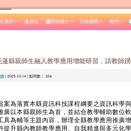
主選單
首頁
學校簡介
行政團隊
校刊
區域
學期花蓮縣親師生融入教學應用增能研習，請教師
譽榜
| 2025-10-14 | 點閱數： 254
旨案為落實本縣資訊科技課程綱要之資訊科學
推廣以本縣親師生為首，並結合教學輔助數位
工具為輔等主題內容，辦理全縣教學應用推廣
許提升縣內教師教學應用、自我精進與多元化