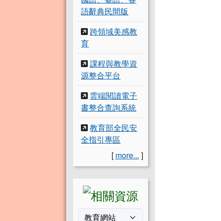
語辭典民間版
跨領域美感教
育
課程與教學資
源整合平台
雲端閱讀電子
書整合查詢系統
教育部全民安
全指引專區
[
more...
]