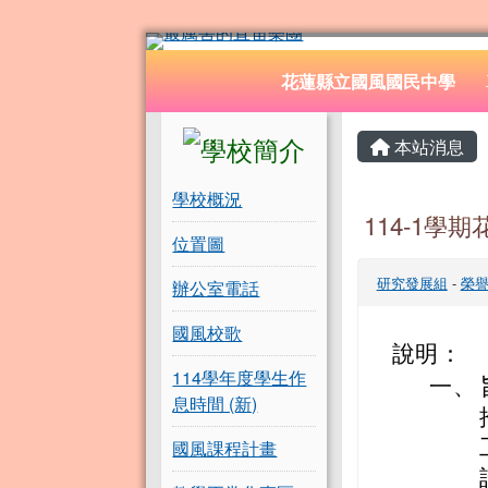
花蓮縣立國風國民中學
跳至主內容區
導覽列
花蓮縣立國風國民中學
頁尾區域
左邊區域內容
主內容
本站消息
學校概況
114-1
位置圖
研究發展組
-
榮
辦公室電話
國風校歌
說明：
114學年度學生作
一、
息時間 (新)
國風課程計畫