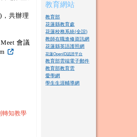
教育網站
(三)，共辦理
教育部
花蓮縣教育處
花蓮校務系統(全誼)
。
教師在職進修資訊網
eet 會議
花蓮縣英語護照網
gm
花蓮OpenID認證平台
教育部雲端電子郵件
教育部教育雲
愛學網
學生生涯輔導網
利轉知教學