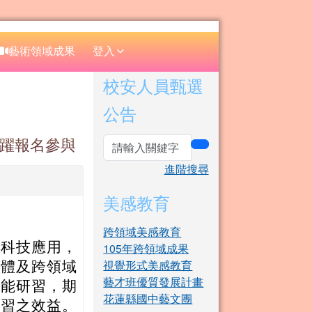
⏸
藝術領域成果
登入
右邊區域內容
校安人員甄選
公告
踴躍報名參與
search
進階搜尋
美感教育
跨領域美感教育
與科技應用，
105年跨領域成果
視覺形式美感教育
軟體及跨領域
藝才班優質發展計畫
增能研習，期
花蓮縣國中藝文團
學習之效益。