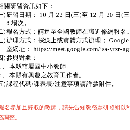
相關研習資訊如下：
一)
研習日期： 10 月 22 日(三)至 12 月 20 日
8 場次。
二)
報名方式：請逕至全國教師在職進修網報名
三)
辦理方式：採線上或實體方式辦理； Google M
室網址： https://meet.google.com/isa-ytzr-g
四)
參與對象：
１、
本縣轄屬國中小教師。
２、
本縣有興趣之教育工作者。
五)
課程代碼/課表表/注意事項請詳參附件。
名參加且錄取的教師，請先告知教務處研發組以
務調整。