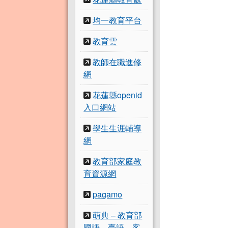
均一教育平台
教育雲
教師在職進修
網
花蓮縣openid
入口網站
學生生涯輔導
網
教育部家庭教
育資源網
pagamo
萌典 – 教育部
國語、臺語、客