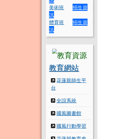
美術班
招生資
訊
體育班
招生資
訊
教育網站
花蓮親師生平
台
全誼系統
國風圖書館
國風行動學習
花蓮縣教育處