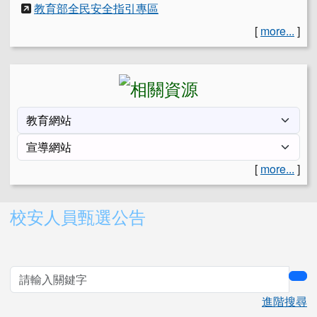
教育部全民安全指引專區
[
more...
]
[
more...
]
右邊區域內容
校安人員甄選公告
sea
進階搜尋