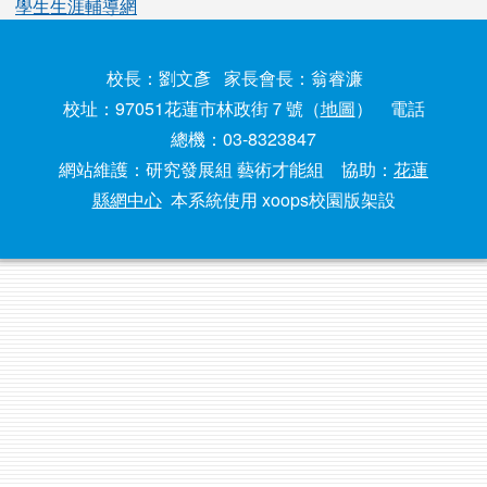
學生生涯輔導網
校長：劉文彥 家長會長：翁睿濂
校址：97051花蓮市林政街７號（
地圖
） 電話
總機：03-8323847
網站維護：研究發展組 藝術才能組 協助：
花蓮
縣網中心
本系統使用 xoops校園版架設