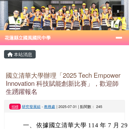
花蓮縣立國風國民中學
跳至主內容區
⏸
導覽列
花蓮縣立國風國民中學
頁尾區域
主內容區域
本站消息
國立清華大學辦理「2025 Tech Empower
Innovation 科技賦能創新比賽」，歡迎師
生踴躍報名
研究發展組
-
教務處
| 2025-07-31 | 點閱數： 245
招標
一、
依據國立清華大學 114 年 7 月 29