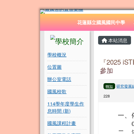
花蓮縣立國風國民中學
跳至主內容區
導覽列
花蓮縣立國風國民中學
頁尾區域
左邊區域內容
主內容
本站消息
學校概況
『2025 i
位置圖
參加
辦公室電話
研究發展
轉知
國風校歌
228
114學年度學生作
息時間 (新)
一、
國風課程計畫
二、