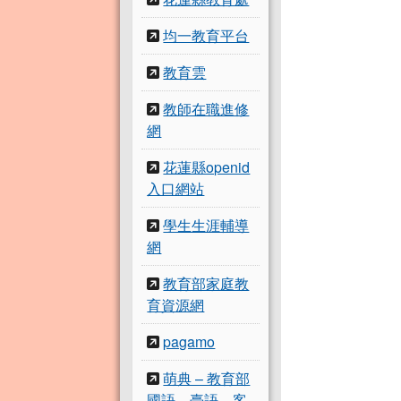
均一教育平台
教育雲
教師在職進修
網
花蓮縣openid
入口網站
學生生涯輔導
網
教育部家庭教
育資源網
pagamo
萌典 – 教育部
國語、臺語、客