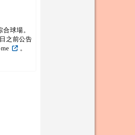
綜合球場。
1 日之前公告
home
。