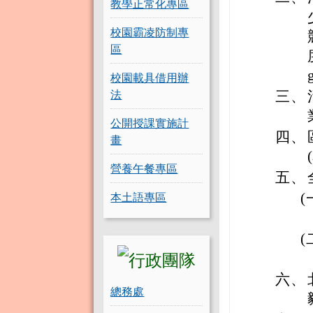
教學正常化專區
校園霸凌防制專
區
校園載具借用辦
法
三、
公開授課實施計
四、
畫
營養午餐專區
五、
本土語專區
(
(
六、
總務處