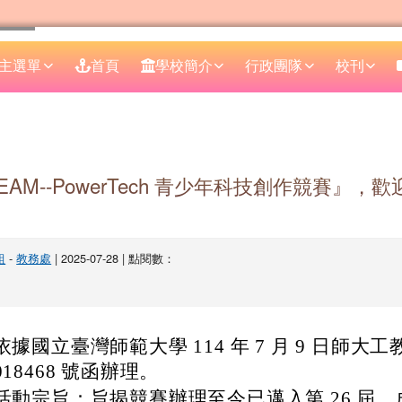
主選單
首頁
學校簡介
行政團隊
校刊
區域
STEAM--PowerTech 青少年科技創作競賽』
組
-
教務處
| 2025-07-28 | 點閱數：
依據國立臺灣師範大學 114 年 7 月 9 日師大工教
018468 號函辦理。
活動宗旨：旨揭競賽辦理至今已邁入第 26 屆