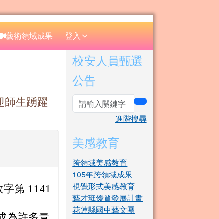
⏸
藝術領域成果
登入
右邊區域內容
校安人員甄選
公告
，歡迎師生踴躍
search
進階搜尋
美感教育
跨領域美感教育
105年跨領域成果
視覺形式美感教育
字第 1141
藝才班優質發展計畫
花蓮縣國中藝文團
，成為許多青