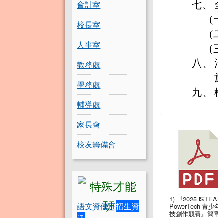
會計室
七、
(
校長室
(
人事室
(
八、
教務處
學務處
九、
輔導處
家長會
校友籌備會
1) 『2025 iSTEA
語文資優班
招生資
PowerTech 青
技創作競賽』簡
訊