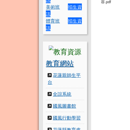
容.pdf
美術班
招生資
訊
體育班
招生資
訊
教育網站
花蓮親師生平
台
全誼系統
國風圖書館
國風行動學習
花蓮縣教育處