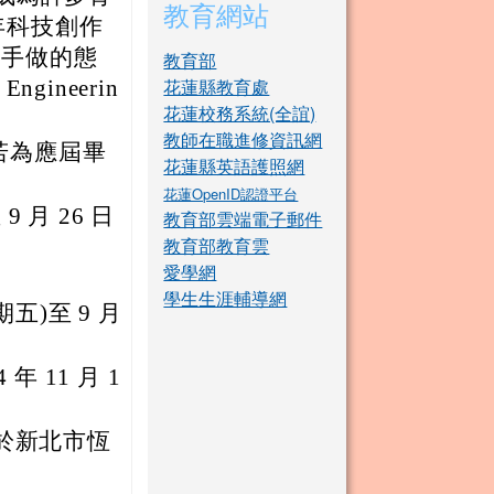
教育網站
少年科技創作
動手做的態
教育部
花蓮縣教育處
ngineerin
花蓮校務系統(全誼)
教師在職進修資訊網
若為應屆畢
花蓮縣英語護照網
花蓮OpenID認證平台
9 月 26 日
教育部雲端電子郵件
教育部教育雲
愛學網
學生生涯輔導網
期五)至 9 月
 11 月 1
六)於新北市恆