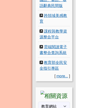
語辭典民間版
跨領域美感教
育
課程與教學資
源整合平台
雲端閱讀電子
書整合查詢系統
教育部全民安
全指引專區
[
more...
]