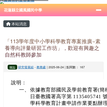
花蓮縣立國風國民中學
跳至主內容區
導覽列
⏸
花蓮縣立國風國民中學
頁尾區域
主內容區域
本站消息
「113學年度中小學科學教育專案推廣−素
養導向評量研習工作坊」，歡迎有興趣之
自然科教師參加
研究發展組
-
教務處
| 2025-06-24 | 點閱數： 167
轉知
說明：
一、
依據教育部國民及學前教育署(簡稱國教署
日臺教國署高字第 113540574
學科學教育計畫申請作業要點辦