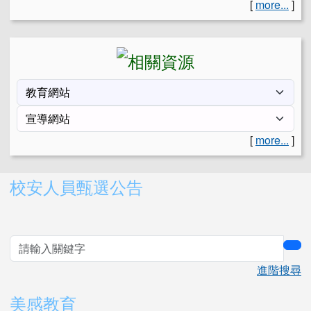
[
more...
]
[
more...
]
右邊區域內容
校安人員甄選公告
sea
進階搜尋
美感教育