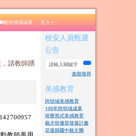
⏸
藝術領域成果
登入
右邊區域內容
校安人員甄選
公告
次，請教師踴
search
進階搜尋
美感教育
跨領域美感教育
105年跨領域成果
視覺形式美感教育
42700957
藝才班優質發展計畫
花蓮縣國中藝文團
推動教師善用