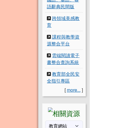
語辭典民間版
跨領域美感教
育
課程與教學資
源整合平台
雲端閱讀電子
書整合查詢系統
教育部全民安
全指引專區
[
more...
]