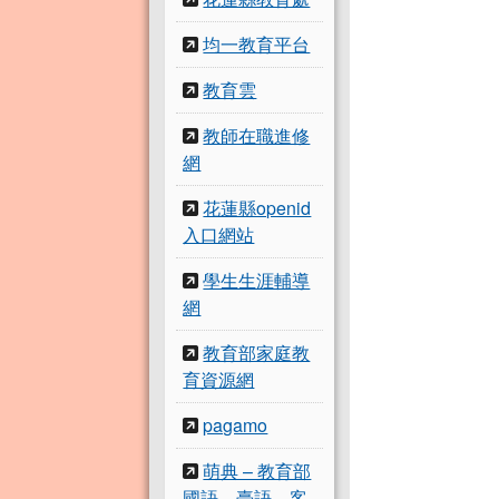
均一教育平台
教育雲
教師在職進修
網
花蓮縣openid
入口網站
學生生涯輔導
網
教育部家庭教
育資源網
pagamo
萌典 – 教育部
國語、臺語、客