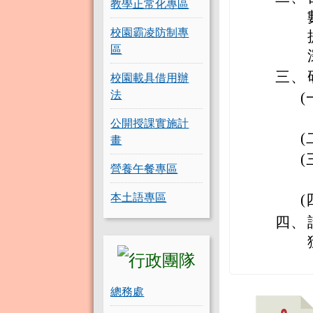
教學正常化專區
校園霸凌防制專
區
三、
校園載具借用辦
法
(
公開授課實施計
(
畫
(
營養午餐專區
本土語專區
(
四、
總務處