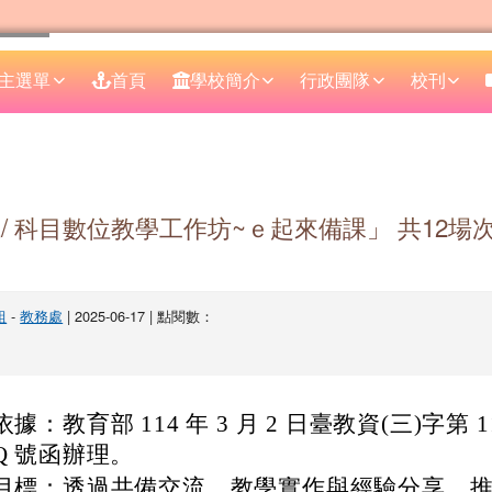
主選單
首頁
學校簡介
行政團隊
校刊
區域
域/ 科目數位教學工作坊~ｅ起來備課」 共12場
組
-
教務處
| 2025-06-17 | 點閱數：
依據：教育部 114 年 3 月 2 日臺教資(三)字第 11
Q 號函辦理。
目標：透過共備交流、教學實作與經驗分享，