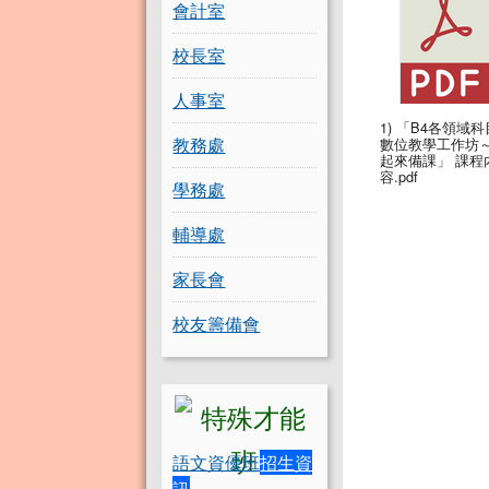
會計室
校長室
人事室
1) 「B4各領域科
教務處
數位教學工作坊～
起來備課」 課程
容.pdf
學務處
輔導處
家長會
校友籌備會
語文資優班
招生資
訊