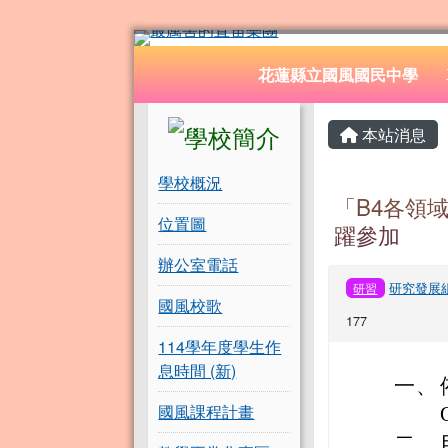
花蓮縣立國風國民中學
跳至主內容區
導覽列
花蓮縣立國風國民中學
頁尾區域
左邊區域內容
主內容
本站消息
學校概況
「B4各領
位置圖
躍參加
辦公室電話
研究發展
研習
國風校歌
177
114學年度學生作
息時間 (新)
一、
國風課程計畫
二、