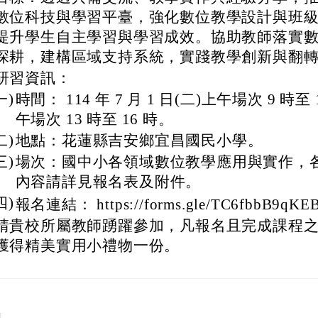
數位科技與學習平臺，強化數位教學設計與班
提升學生自主學習與學習成效。協助教師落實
深耕，建構區域支持系統，實踐教學創新與翻
研習資訊：
一)
時間： 114 年 7 月 1 日(二)上午場次 9 時至
午場次 13 時至 16 時。
二)
地點：花蓮縣吉安鄉宜昌國民小學。
三)
場次：國中小各領域數位教學應用與實作，
內容請詳見報名表及附件。
四)
報名連結： https://forms.gle/TC6fbbB9qKE
請貴校所屬教師踴躍參加，凡報名且完成課程
獲得精美實用小禮物一份。