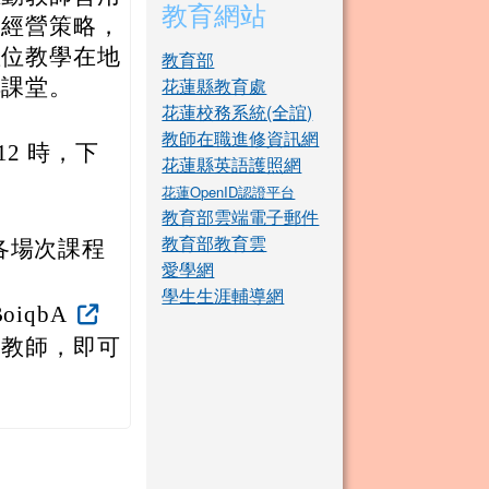
教育網站
級經營策略，
數位教學在地
教育部
花蓮縣教育處
轉課堂。
花蓮校務系統(全誼)
教師在職進修資訊網
 12 時，下
花蓮縣英語護照網
花蓮OpenID認證平台
教育部雲端電子郵件
教育部教育雲
各場次課程
愛學網
學生生涯輔導網
BoiqbA
之教師，即可