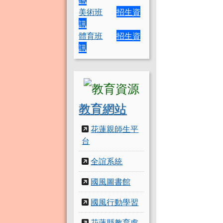
美術班
招生資
訊
體育班
招生資
訊
教育網站
花蓮親師生平
台
全誼系統
國風圖書館
國風行動學習
花蓮縣教育處