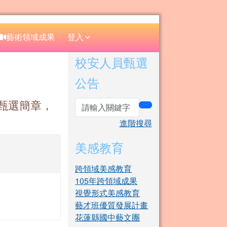
⏸
藝術領域成果
登入
右邊區域內容
校安人員甄選
公告
組甄選簡章，
search
進階搜尋
美感教育
跨領域美感教育
105年跨領域成果
視覺形式美感教育
藝才班優質發展計畫
花蓮縣國中藝文團