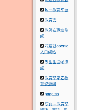
均一教育平台
教育雲
教師在職進修
網
花蓮縣openid
入口網站
學生生涯輔導
網
教育部家庭教
育資源網
pagamo
萌典 – 教育部
國語、臺語、客