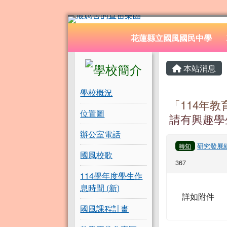
花蓮縣立國風國民中學
跳至主內容區
導覽列
花蓮縣立國風國民中學
頁尾區域
左邊區域內容
主內容
本站消息
學校概況
「114年
位置圖
請有興趣學
辦公室電話
研究發展
轉知
國風校歌
367
114學年度學生作
息時間 (新)
詳如附件
國風課程計畫