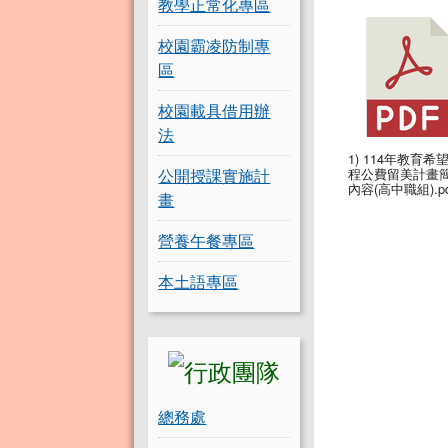
教學正常化專區
校園霸凌防制專
區
校園載具借用辦
法
1) 114年教育希
公開授課實施計
程公費留美計畫
內容(高中職組).pd
畫
營養午餐專區
本土語專區
總務處