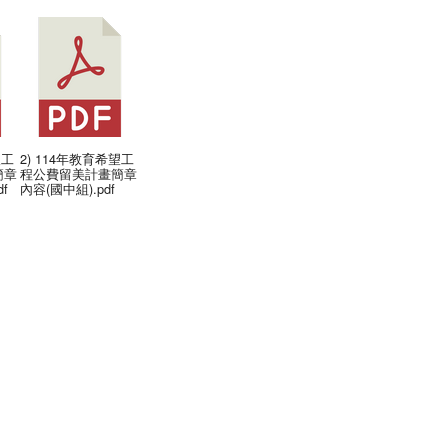
望工
2) 114年教育希望工
簡章
程公費留美計畫簡章
f
內容(國中組).pdf