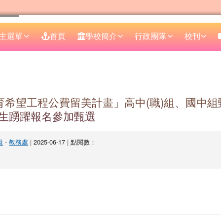
主選單
首頁
學校簡介
行政團隊
校刊
區域
教育希望工程公費留美計畫」高中(職)組、國中
生踴躍報名參加甄選
組
-
教務處
| 2025-06-17 | 點閱數：