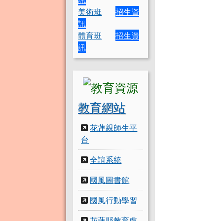
美術班
招生資
訊
體育班
招生資
訊
教育網站
花蓮親師生平
台
全誼系統
國風圖書館
國風行動學習
花蓮縣教育處