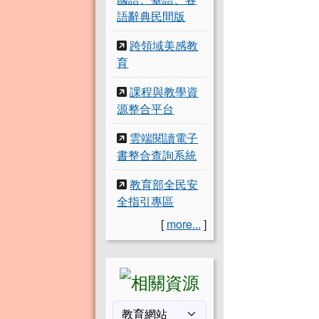
語辭典民間版
跨領域美感教
育
課程與教學資
源整合平台
雲端閱讀電子
書整合查詢系統
教育部全民安
全指引專區
[
more...
]