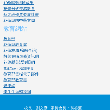
105年跨領域成果
視覺形式美感教育
藝才班優質發展計畫
花蓮縣國中藝文團
教育網站
教育部
花蓮縣教育處
花蓮校務系統(全誼)
教師在職進修資訊網
花蓮縣英語護照網
花蓮OpenID認證平台
教育部雲端電子郵件
教育部教育雲
愛學網
學生生涯輔導網
校長：劉文彥 家長會長：翁睿濂