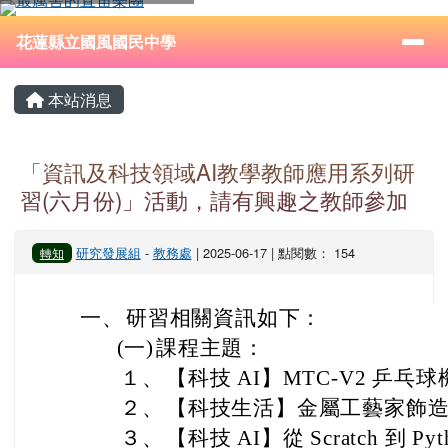
花蓮縣立國風國民中學
跳至主內容區
導覽列
⏸
花蓮縣立國風國民中學
頁尾區域
主內容區域
本站消息
「資訊及科技領域AI教學教師應用系列研
習(六月份)」活動，請有興趣之教師參加
研究發展組
-
教務處
| 2025-06-17 | 點閱數： 154
轉知
一、
研習相關資訊如下：
(一)
課程主題：
１、
【科技 AI】MTC-V2 乒乓
２、
【科技生活】金屬工藝家飾
３、
【科技 AI】從 Scratch 到 