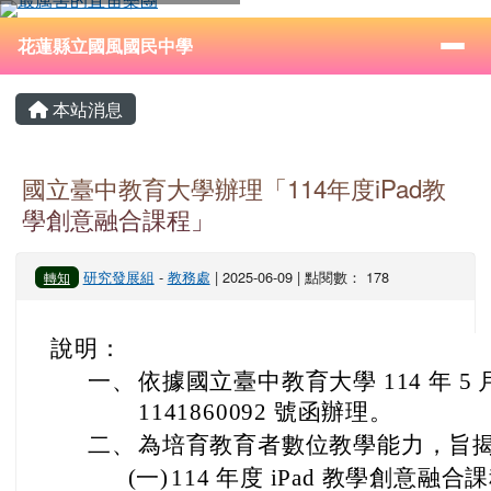
花蓮縣立國風國民中學
跳至主內容區
導覽列
⏸
花蓮縣立國風國民中學
頁尾區域
主內容區域
本站消息
國立臺中教育大學辦理「114年度iPad教
學創意融合課程」
研究發展組
-
教務處
| 2025-06-09 | 點閱數： 178
轉知
說明：
一、
依據國立臺中教育大學 114 年 5
1141860092 號函辦理。
二、
為培育教育者數位教學能力，旨
(一)
114 年度 iPad 教學創意融