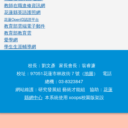
教師在職進修資訊網
花蓮縣英語護照網
花蓮OpenID認證平台
教育部雲端電子郵件
教育部教育雲
愛學網
學生生涯輔導網
校長：劉文彥 家長會長：翁睿濂
校址：97051花蓮市林政街７號（
地圖
） 電話
總機：03-8323847
網站維護：研究發展組 藝術才能組 協助：
花蓮
縣網中心
本系統使用 xoops校園版架設