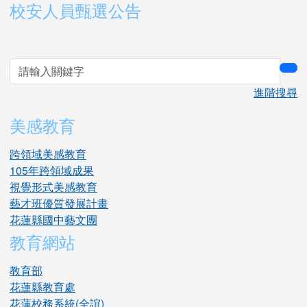
右邊區域內容
校安人員甄選公告
sea
進階搜尋
美感教育
跨領域美感教育
105年跨領域成果
視覺形式美感教育
藝才班優質發展計畫
花蓮縣國中藝文團
教育網站
教育部
花蓮縣教育處
花蓮校務系統(全誼)