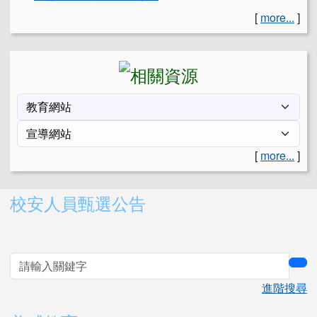
[
more...
]
[
more...
]
右邊區域內容
校安人員甄選公告
sea
進階搜尋