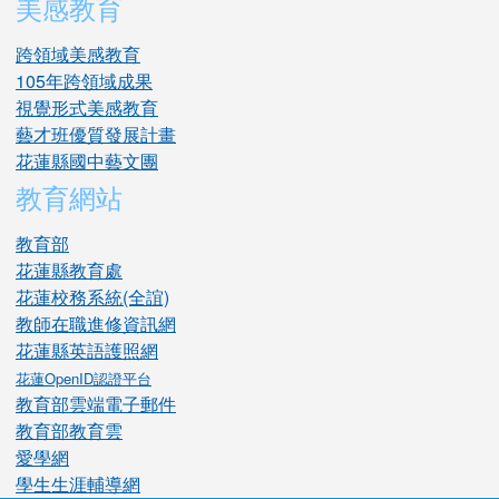
美感教育
跨領域美感教育
105年跨領域成果
視覺形式美感教育
藝才班優質發展計畫
花蓮縣國中藝文團
教育網站
教育部
花蓮縣教育處
花蓮校務系統(全誼)
教師在職進修資訊網
花蓮縣英語護照網
花蓮OpenID認證平台
教育部雲端電子郵件
教育部教育雲
愛學網
學生生涯輔導網