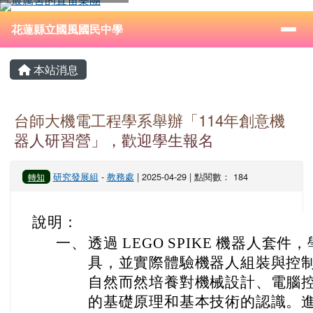
花蓮縣立國風國民中學
跳至主內容區
導覽列
⏸
花蓮縣立國風國民中學
頁尾區域
主內容區域
本站消息
台師大機電工程學系舉辦「114年創意機
器人研習營」，歡迎學生報名
研究發展組
-
教務處
| 2025-04-29 | 點閱數： 184
轉知
說明：
一、
透過 LEGO SPIKE 機器人套
具，並實際體驗機器人組裝與控
自然而然培養對機械設計、電腦
的基礎原理和基本技術的認識。