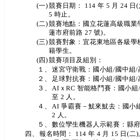
(一)
競賽日期： 114 年 5 月 24 日
5 時止。
(二)
競賽地點：國立花蓮高級職業
蓮市府前路 27 號)。
(三)
競賽對象：宜花東地區各級學校
籍學生。
(四)
競賽項目及組別：
１、
迷宮守衛戰：國小組/國中組/
２、
足球對抗賽：國小組/國中組/
３、
AIｘRC 智能格鬥賽：國小組
至 2 人。
４、
AI 爭霸賽－魷來魷去：國小
2 人。
５、
數位孿生機器人示範賽：縣
四、
報名時間： 114 年 4 月 15 日(二)