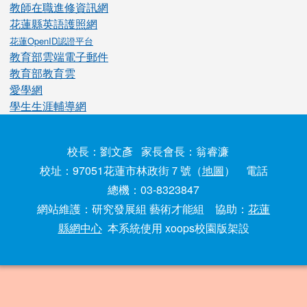
教師在職進修資訊網
花蓮縣英語護照網
花蓮OpenID認證平台
教育部雲端電子郵件
教育部教育雲
愛學網
學生生涯輔導網
校長：劉文彥 家長會長：翁睿濂
校址：97051花蓮市林政街７號（
地圖
） 電話
總機：03-8323847
網站維護：研究發展組 藝術才能組 協助：
花蓮
縣網中心
本系統使用 xoops校園版架設