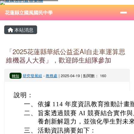
花蓮縣立國風國民中學
跳至主內容區
導覽列
⏸
花蓮縣立國風國民中學
頁尾區域
主內容區域
本站消息
「2025花蓮縣華紙公益盃AI自走車運算思
維機器人大賽」，歡迎師生組隊參加
研究發展組
-
教務處
| 2025-04-19 | 點閱數： 160
轉知
說明：
一、
依據 114 年度資訊教育推動計畫
二、
旨案透過競賽 AI 競賽結合實作
養創新解題力，並強化學生對未
三、
活動資訊摘要如下：