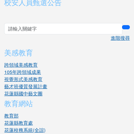
右邊區域內容
校安人員甄選公告
sea
進階搜尋
美感教育
跨領域美感教育
105年跨領域成果
視覺形式美感教育
藝才班優質發展計畫
花蓮縣國中藝文團
教育網站
教育部
花蓮縣教育處
花蓮校務系統(全誼)