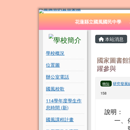
花蓮縣立國風國民中學
跳至主內容區
導覽列
花蓮縣立國風國民中學
頁尾區域
左邊區域內容
主內容
本站消息
學校概況
國家圖書館
位置圖
躍參與
辦公室電話
研究發展
轉知
國風校歌
158
114學年度學生作
息時間 (新)
說明：
國風課程計畫
一、