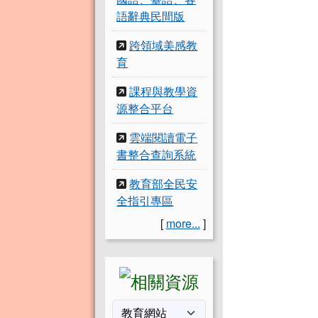
語辭典民間版
跨領域美感教
育
課程與教學資
源整合平台
雲端閱讀電子
書整合查詢系統
教育部全民安
全指引專區
[
more...
]