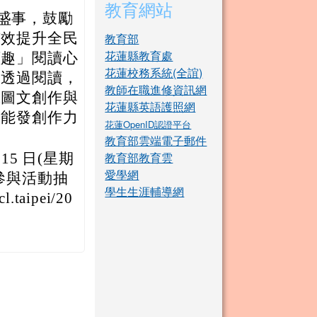
教育網站
讀盛事，鼓勵
有效提升全民
教育部
花蓮縣教育處
讀趣」閱讀心
花蓮校務系統(全誼)
眾透過閱讀，
教師在職進修資訊網
或圖文創作與
花蓮縣英語護照網
更能發創作力
花蓮OpenID認證平台
教育部雲端電子郵件
教育部教育雲
15 日(星期
愛學網
參與活動抽
學生生涯輔導網
aipei/20