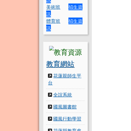
美術班
招生資
訊
體育班
招生資
訊
教育網站
花蓮親師生平
台
全誼系統
國風圖書館
國風行動學習
花蓮縣教育處