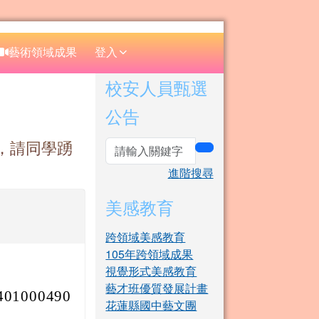
⏸
藝術領域成果
登入
右邊區域內容
校安人員甄選
公告
，請同學踴
search
進階搜尋
美感教育
跨領域美感教育
105年跨領域成果
視覺形式美感教育
藝才班優質發展計畫
1000490
花蓮縣國中藝文團