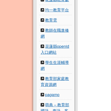
均一教育平台
教育雲
教師在職進修
網
花蓮縣openid
入口網站
學生生涯輔導
網
教育部家庭教
育資源網
pagamo
萌典 – 教育部
國語、臺語、客