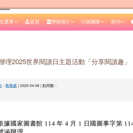
主選單
首頁
學校簡介
行政團隊
校刊
區域
辦理2025世界閱讀日主題活動「分享閱讀趣」
組
-
教務處
| 2025-04-08 | 點閱數：
依據國家圖書館 114 年 4 月 1 日國圖事字第 1140
號涵辦理。