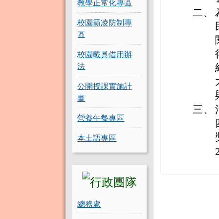
教學正常化專區
二、
校園霸凌防制專
區
校園載具借用辦
法
公開授課實施計
畫
三、
營養午餐專區
本土語專區
總務處