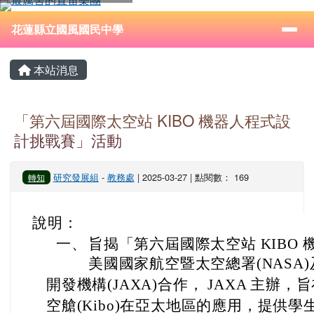
花蓮縣立國風國民中學
跳至主內容區
導覽列
⏸
花蓮縣立國風國民中學
頁尾區域
主內容區域
本站消息
「第六屆國際太空站 KIBO 機器人程式設
計挑戰賽」活動
研究發展組
-
教務處
| 2025-03-27 | 點閱數： 169
轉知
說明：
一、
旨揭「第六屆國際太空站 KIBO
美國國家航空暨太空總署(NASA
開發機構(JAXA)合作， JAXA 主辦
空艙(Kibo)在亞太地區的應用，提供