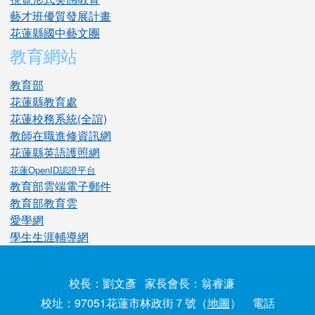
藝才班優質發展計畫
花蓮縣國中藝文團
教育網站
教育部
花蓮縣教育處
花蓮校務系統(全誼)
教師在職進修資訊網
花蓮縣英語護照網
花蓮OpenID認證平台
教育部雲端電子郵件
教育部教育雲
愛學網
學生生涯輔導網
校長：劉文彥 家長會長：翁睿濂
校址：97051花蓮市林政街７號（
地圖
） 電話