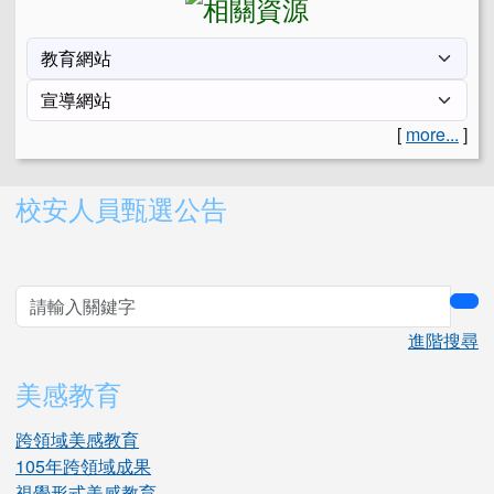
[
more...
]
右邊區域內容
校安人員甄選公告
sea
進階搜尋
美感教育
跨領域美感教育
105年跨領域成果
視覺形式美感教育