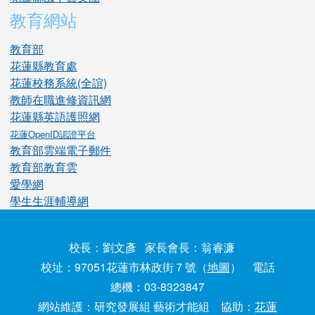
教育網站
教育部
花蓮縣教育處
花蓮校務系統(全誼)
教師在職進修資訊網
花蓮縣英語護照網
花蓮OpenID認證平台
教育部雲端電子郵件
教育部教育雲
愛學網
學生生涯輔導網
校長：劉文彥 家長會長：翁睿濂
校址：97051花蓮市林政街７號（
地圖
） 電話
總機：03-8323847
網站維護：研究發展組 藝術才能組 協助：
花蓮