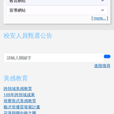
[
more...
]
右邊區域內容
校安人員甄選公告
sea
進階搜尋
美感教育
跨領域美感教育
105年跨領域成果
視覺形式美感教育
藝才班優質發展計畫
花蓮縣國中藝文團