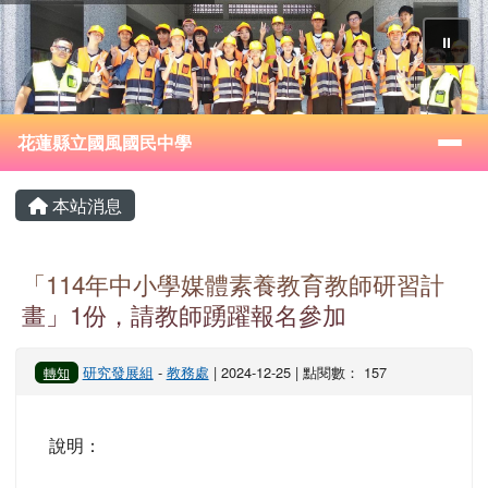
花蓮縣立國風國民中學
跳至主內容區
⏸
導覽列
花蓮縣立國風國民中學
頁尾區域
主內容區域
本站消息
「114年中小學媒體素養教育教師研習計
畫」1份，請教師踴躍報名參加
研究發展組
-
教務處
| 2024-12-25 | 點閱數： 157
轉知
說明：