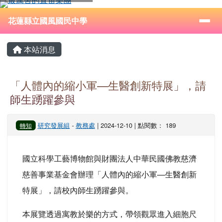
花蓮縣立國風國民中學
跳至主內容區
導覽列
⏸
花蓮縣立國風國民中學
頁尾區域
主內容區域
本站消息
「人體內的縮小軍—生醫創新特展」，請
師生踴躍參與
研究發展組
-
教務處
| 2024-12-10 | 點閱數： 189
轉知
國立科學工藝博物館與財團法人中華民國佛教慈濟
慈善事業基金會辦理「人體內的縮小軍—生醫創新
特展」，請校內師生踴躍參與。
本展覽透過寓教於樂的方式，帶領觀眾進入細胞尺