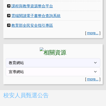
課程與教學資源整合平台
雲端閱讀電子書整合查詢系統
教育部全民安全指引專區
[
more...
]
[
more...
]
右邊區域內容
校安人員甄選公告