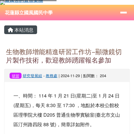
花蓮縣立國風國民中學
跳至主內容區
導覽列
⏸
花蓮縣立國風國民中學
頁尾區域
主內容區域
本站消息
生物教師增能精進研習工作坊−顯微鏡切
片製作技術，歡迎教師踴躍報名參加
研究發展組
-
教務處
| 2024-11-29 | 點閱數： 204
研習
一、時間： 114 年 1 月 21 日(星期二)至 1 月 24 日
(星期五)，每天 8:30 至 17:30 ，地點於本校公館校
區理學院大樓 D205 普通生物學實驗室(臺北市文山
區汀州路四段 88 號)，簡章詳如附件。