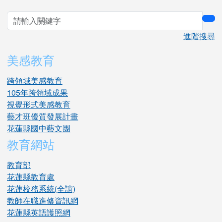
sea
進階搜尋
美感教育
跨領域美感教育
105年跨領域成果
視覺形式美感教育
藝才班優質發展計畫
花蓮縣國中藝文團
教育網站
教育部
花蓮縣教育處
花蓮校務系統(全誼)
教師在職進修資訊網
花蓮縣英語護照網