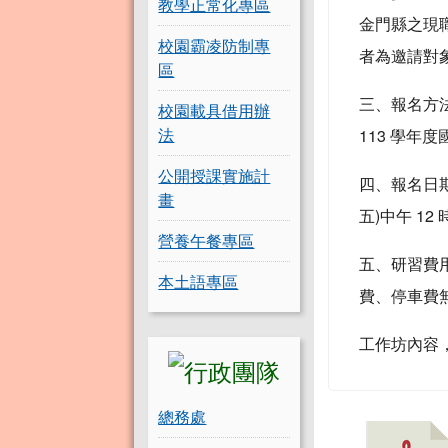
教學正常化專區
金門縣之現職
校園霸凌防制專
者為邀請對象
區
三、報名方法
校園載具借用辦
法
113 學年
公開授課實施計
四、報名日期：自
畫
五)中午 1
營養午餐專區
五、研習費
本土語專區
費、停車費
工作坊內容
總務處