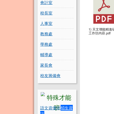
會計室
校長室
人事室
1) 天文增能精進
工作坊內容.pdf
教務處
學務處
輔導處
家長會
校友籌備會
語文資優班
招生資
訊