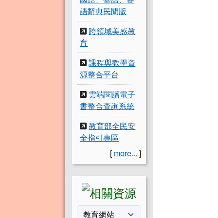
語辭典民間版
跨領域美感教
育
課程與教學資
源整合平台
雲端閱讀電子
書整合查詢系統
教育部全民安
全指引專區
[
more...
]