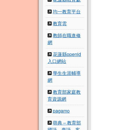
均一教育平台
教育雲
教師在職進修
網
花蓮縣openid
入口網站
學生生涯輔導
網
教育部家庭教
育資源網
pagamo
萌典 – 教育部
國語、臺語、客