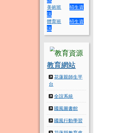
美術班
招生資
訊
體育班
招生資
訊
教育網站
花蓮親師生平
台
全誼系統
國風圖書館
國風行動學習
花蓮縣教育處