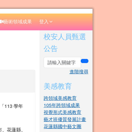
⏸
藝術領域成果
登入
右邊區域內容
校安人員甄選
公告
search
進階搜尋
美感教育
跨領域美感教育
105年跨領域成果
「113 學年
視覺形式美感教育
藝才班優質發展計畫
花蓮縣國中藝文團
市、花蓮縣、