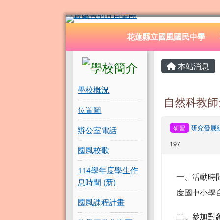
花蓮縣立國風國民中學
跳至主內容區
導覽列
花蓮縣立國風國民中學
頁尾區域
左邊區域內容
主內容
本站消息
學校概況
自然科教師
位置圖
研究發展
研習
辦公室電話
197
國風校歌
114學年度學生作
一、活動時間：
息時間 (新)
度國中小學
國風課程計畫
二、參加對