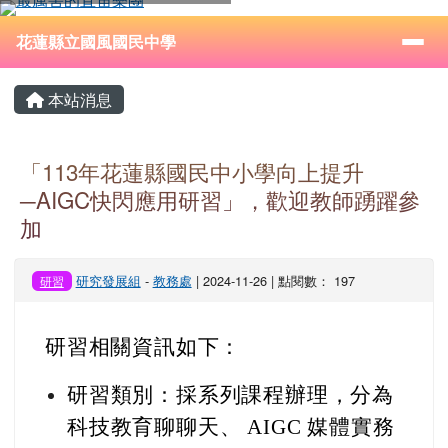
花蓮縣立國風國民中學
跳至主內容區
導覽列
⏸
花蓮縣立國風國民中學
頁尾區域
主內容區域
本站消息
「113年花蓮縣國民中小學向上提升
─AIGC快閃應用研習」，歡迎教師踴躍參
加
研究發展組
-
教務處
| 2024-11-26 | 點閱數： 197
研習
研習相關資訊如下：
研習類別：採系列課程辦理，分為
科技教育聊聊天、 AIGC 媒體實務