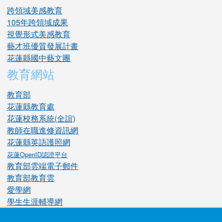
跨領域美感教育
105年跨領域成果
視覺形式美感教育
藝才班優質發展計畫
花蓮縣國中藝文團
教育網站
教育部
花蓮縣教育處
花蓮校務系統(全誼)
教師在職進修資訊網
花蓮縣英語護照網
花蓮OpenID認證平台
教育部雲端電子郵件
教育部教育雲
愛學網
學生生涯輔導網