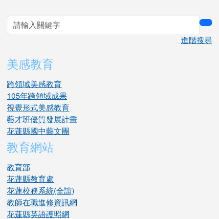
sea
進階搜尋
美感教育
跨領域美感教育
105年跨領域成果
視覺形式美感教育
藝才班優質發展計畫
花蓮縣國中藝文團
教育網站
教育部
花蓮縣教育處
花蓮校務系統(全誼)
教師在職進修資訊網
花蓮縣英語護照網