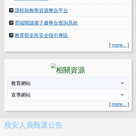
課程與教學資源整合平台
雲端閱讀電子書整合查詢系統
教育部全民安全指引專區
[
more...
]
[
more...
]
右邊區域內容
校安人員甄選公告