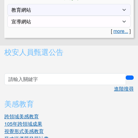
[
more...
]
右邊區域內容
校安人員甄選公告
sea
進階搜尋
美感教育
跨領域美感教育
105年跨領域成果
視覺形式美感教育