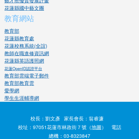
藝才班優質發展計畫
花蓮縣國中藝文團
教育網站
教育部
花蓮縣教育處
花蓮校務系統(全誼)
教師在職進修資訊網
花蓮縣英語護照網
花蓮OpenID認證平台
教育部雲端電子郵件
教育部教育雲
愛學網
學生生涯輔導網
校長：劉文彥 家長會長：翁睿濂
校址：97051花蓮市林政街７號（
地圖
） 電話
總機：03-8323847