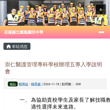
花蓮縣立國風國民中學
跳至主內容區
⏸
導覽列
花蓮縣立國風國民中學
頁尾區域
主內容區域
本站消息
崇仁醫護管理專科學校辦理五專入學說明
會
輔導組
-
輔導處
| 2024-11-18 | 點閱數： 208
轉知
一、
為協助貴校學生及家長了解技職
適性選擇未來進路。