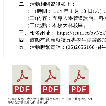
二、
活動相關資訊如下：
(一)
時間： 114 年 1 月 18 日(六) 
(二)
內容：五專入學管道說明、科
(三)
地點：本校大林校區。
三、
報名網址： https://reurl.cc/oyNz
四、
鼓勵有意願就讀五專學生踴躍參
五、
活動聯繫電話：(05)2656168 招
1) 崇仁醫專五專入學
2) 崇仁醫專五專招生
3) 崇仁醫專簡介.pdf
說明會活動流程.pdf
海報.pdf