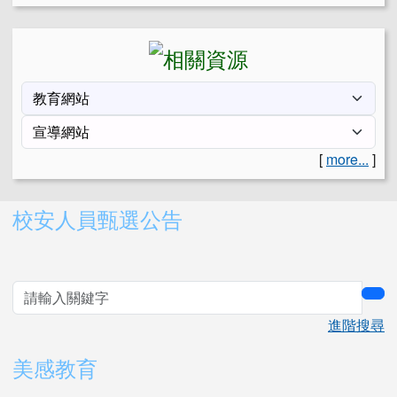
[
more...
]
右邊區域內容
校安人員甄選公告
sea
進階搜尋
美感教育