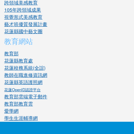
跨領域美感教育
105年跨領域成果
視覺形式美感教育
藝才班優質發展計畫
花蓮縣國中藝文團
教育網站
教育部
花蓮縣教育處
花蓮校務系統(全誼)
教師在職進修資訊網
花蓮縣英語護照網
花蓮OpenID認證平台
教育部雲端電子郵件
教育部教育雲
愛學網
學生生涯輔導網