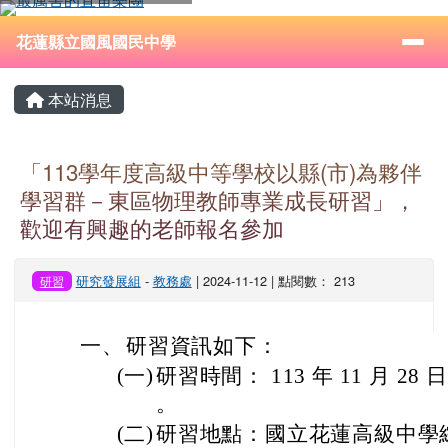
花蓮縣立國風國民中學
跳至主內容區
導覽列
⏸
花蓮縣立國風國民中學
頁尾區域
主內容區域
本站消息
「113學年度高級中等學校以縣(市)為夥伴
學習群－東區物理教師專業成長研習」，
歡迎有興趣的老師報名參加
研究發展組
-
教務處
| 2024-11-12 | 點閱數： 213
研習
一、
研習資訊如下：
(一)
研習時間： 113 年 11 月 28 
。
(二)
研習地點：國立花蓮高級中學綜