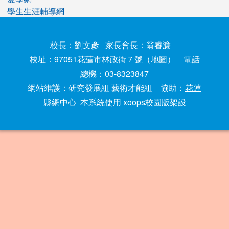
學生生涯輔導網
校長：劉文彥 家長會長：翁睿濂
校址：97051花蓮市林政街７號（
地圖
） 電話
總機：03-8323847
網站維護：研究發展組 藝術才能組 協助：
花蓮
縣網中心
本系統使用 xoops校園版架設