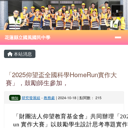
花蓮縣立國風國民中學
跳至主內容區
⏸
導覽列
花蓮縣立國風國民中學
頁尾區域
主內容區域
本站消息
「2025仰望盃全國科學HomeRun實作大
賽」，鼓勵師生參加，
研究發展組
-
教務處
| 2024-10-18 | 點閱數： 215
轉知
「財團法人仰望教育基金會」共同辦理「2025
un 實作大賽」以鼓勵學生設計思考專題實作並