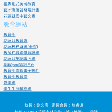
視覺形式美感教育
藝才班優質發展計畫
花蓮縣國中藝文團
教育網站
教育部
花蓮縣教育處
花蓮校務系統(全誼)
教師在職進修資訊網
花蓮縣英語護照網
花蓮OpenID認證平台
教育部雲端電子郵件
教育部教育雲
愛學網
學生生涯輔導網
校長：劉文彥 家長會長：翁睿濂
校址：97051花蓮市林政街７號（
地圖
） 電話