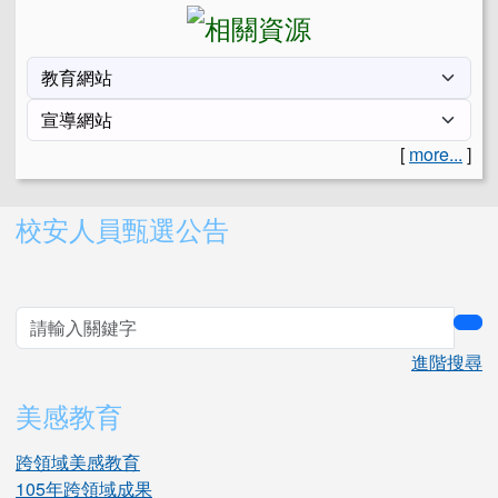
[
more...
]
右邊區域內容
校安人員甄選公告
sea
進階搜尋
美感教育
跨領域美感教育
105年跨領域成果