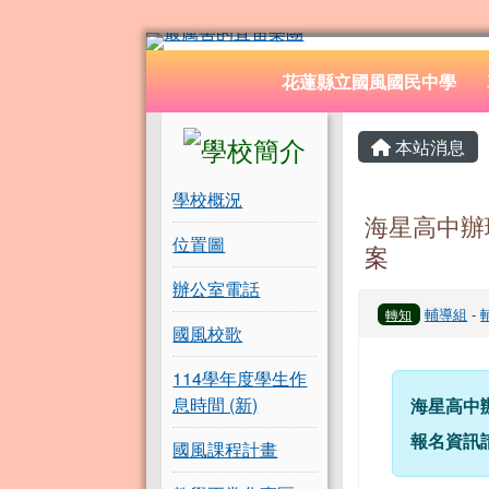
花蓮縣立國風國民中學
跳至主內容區
導覽列
花蓮縣立國風國民中學
頁尾區域
左邊區域內容
主內容
本站消息
學校概況
海星高中辦
位置圖
案
辦公室電話
輔導組
-
轉知
國風校歌
114學年度學生作
息時間 (新)
海星高中
報名資訊
國風課程計畫