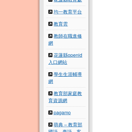
均一教育平台
教育雲
教師在職進修
網
花蓮縣openid
入口網站
學生生涯輔導
網
教育部家庭教
育資源網
pagamo
萌典 – 教育部
國語、臺語、客