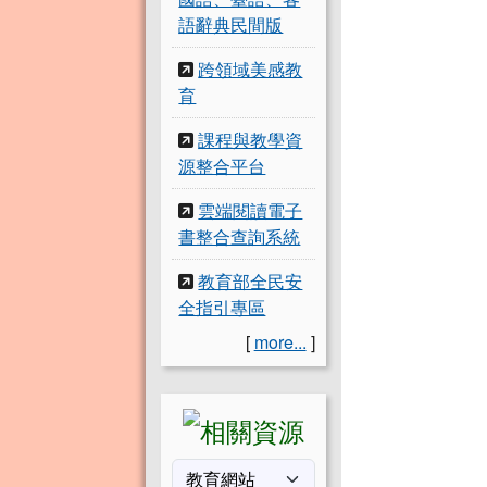
語辭典民間版
跨領域美感教
育
課程與教學資
源整合平台
雲端閱讀電子
書整合查詢系統
教育部全民安
全指引專區
[
more...
]