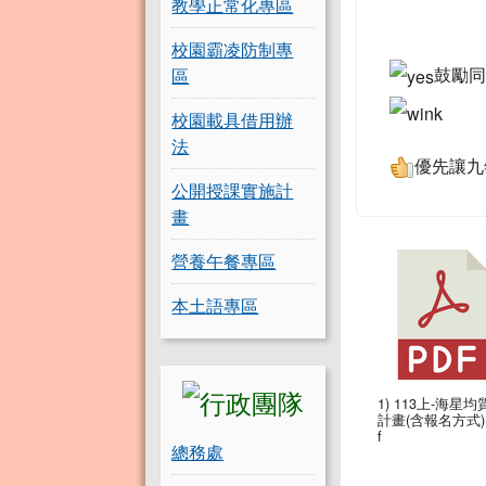
教學正常化專區
校園霸凌防制專
鼓勵同
區
校園載具借用辦
法
優先讓九
公開授課實施計
畫
營養午餐專區
本土語專區
1) 113上-海星均
計畫(含報名方式).
f
總務處