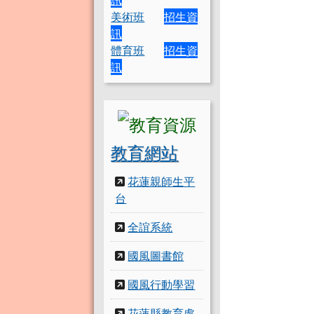
美術班
招生資
訊
體育班
招生資
訊
教育網站
花蓮親師生平
台
全誼系統
國風圖書館
國風行動學習
花蓮縣教育處