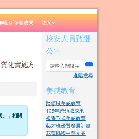
⏸
藝術領域成果
登入
右邊區域內容
校安人員甄選
公告
均質化實施方
search
進階搜尋
美感教育
跨領域美感教育
105年跨領域成果
案」，相關
視覺形式美感教育
藝才班優質發展計畫
花蓮縣國中藝文團