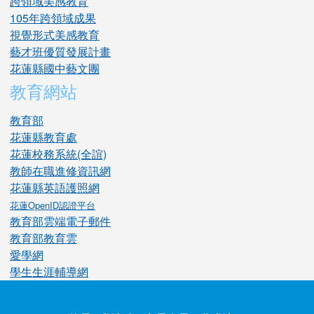
跨領域美感教育
105年跨領域成果
視覺形式美感教育
藝才班優質發展計畫
花蓮縣國中藝文團
教育網站
教育部
花蓮縣教育處
花蓮校務系統(全誼)
教師在職進修資訊網
花蓮縣英語護照網
花蓮OpenID認證平台
教育部雲端電子郵件
教育部教育雲
愛學網
學生生涯輔導網