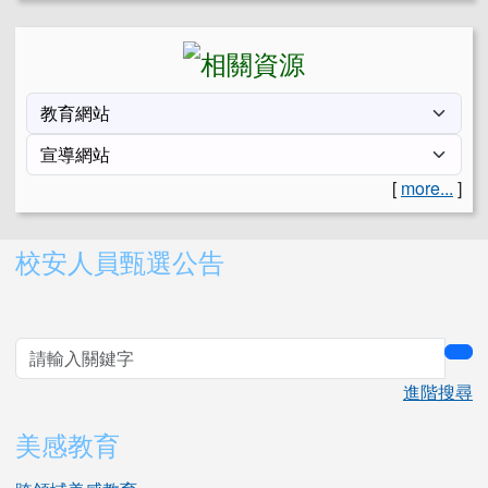
[
more...
]
右邊區域內容
校安人員甄選公告
sea
進階搜尋
美感教育