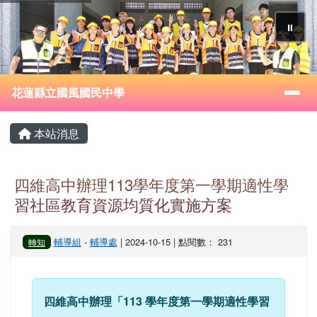
花蓮縣立國風國民中學
跳至主內容區
⏸
導覽列
花蓮縣立國風國民中學
頁尾區域
主內容區域
本站消息
四維高中辦理113學年度第一學期適性學
習社區教育資源均質化實施方案
輔導組
-
輔導處
| 2024-10-15 | 點閱數： 231
轉知
四維高中辦理「113 學年度第一學期適性學習