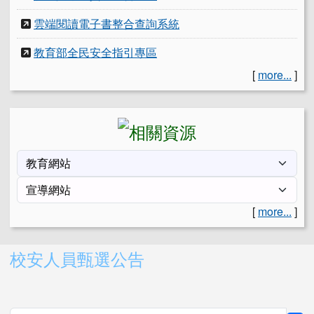
雲端閱讀電子書整合查詢系統
教育部全民安全指引專區
[
more...
]
[
more...
]
右邊區域內容
校安人員甄選公告