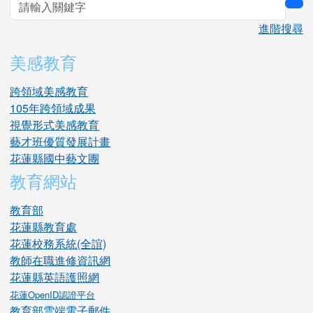
sea
進階搜尋
美感教育
跨領域美感教育
105年跨領域成果
視覺形式美感教育
藝才班優質發展計畫
花蓮縣國中藝文團
教育網站
教育部
花蓮縣教育處
花蓮校務系統(全誼)
教師在職進修資訊網
花蓮縣英語護照網
花蓮OpenID認證平台
教育部雲端電子郵件