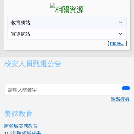
[
more...
]
右邊區域內容
校安人員甄選公告
sea
進階搜尋
美感教育
跨領域美感教育
105年跨領域成果