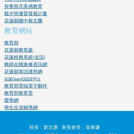
視覺形式美感教育
藝才班優質發展計畫
花蓮縣國中藝文團
教育網站
教育部
花蓮縣教育處
花蓮校務系統(全誼)
教師在職進修資訊網
花蓮縣英語護照網
花蓮OpenID認證平台
教育部雲端電子郵件
教育部教育雲
愛學網
學生生涯輔導網
校長：劉文彥 家長會長：翁睿濂