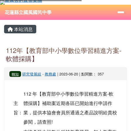
花蓮縣立國風國民中學
跳至主內容區
導覽列
⏸
花蓮縣立國風國民中學
頁尾區域
主內容區域
本站消息
112年【教育部中小學數位學習精進方案-
軟體採購】
研究發展組
-
教務處
| 2023-06-20 | 點閱數： 357
轉知
112 年【教育部中小學數位學習精進方案-軟
主
體採購】補助案近期各區已開始進行申請作
旨：
業，提供本協會會員所通過之產品說明給貴校
參閱，請查照!