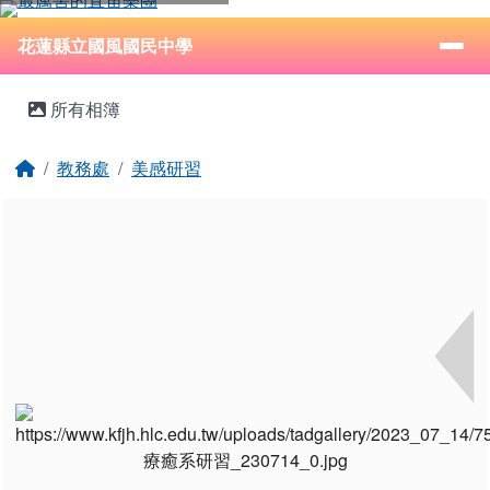
花蓮縣立國風國民中學
跳至主內容區
導覽列
⏸
花蓮縣立國風國民中學
頁尾區域
主內容區域
所有相簿
回首頁
教務處
美感研習