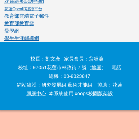
花蓮縣英語護照網
花蓮OpenID認證平台
教育部雲端電子郵件
教育部教育雲
愛學網
學生生涯輔導網
校長：劉文彥 家長會長：翁睿濂
校址：97051花蓮市林政街７號（
地圖
） 電話
總機：03-8323847
網站維護：研究發展組 藝術才能組 協助：
花蓮
縣網中心
本系統使用 xoops校園版架設