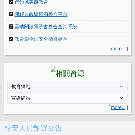
跨領域美感教育
課程與教學資源整合平台
雲端閱讀電子書整合查詢系統
教育部全民安全指引專區
[
more...
]
[
more...
]
右邊區域內容
校安人員甄選公告