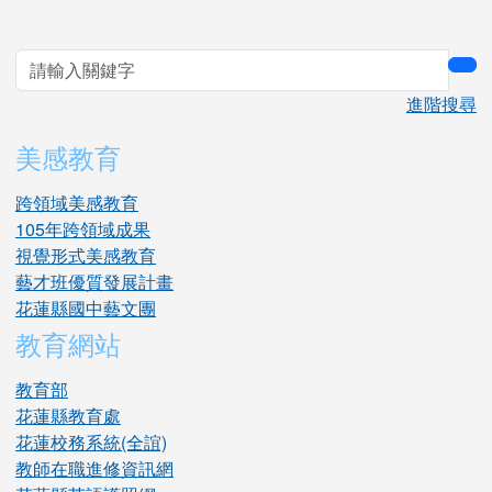
sea
進階搜尋
美感教育
跨領域美感教育
105年跨領域成果
視覺形式美感教育
藝才班優質發展計畫
花蓮縣國中藝文團
教育網站
教育部
花蓮縣教育處
花蓮校務系統(全誼)
教師在職進修資訊網