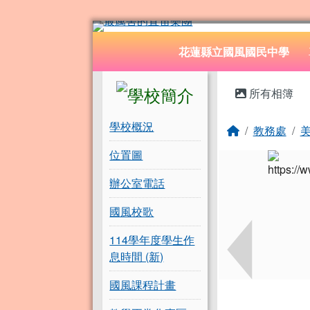
花蓮縣立國風國民中學
跳至主內容區
導覽列
花蓮縣立國風國民中學
頁尾區域
左邊區域內容
主內容
所有相簿
學校概況
回首頁
教務處
位置圖
辦公室電話
國風校歌
114學年度學生作
息時間 (新)
國風課程計畫