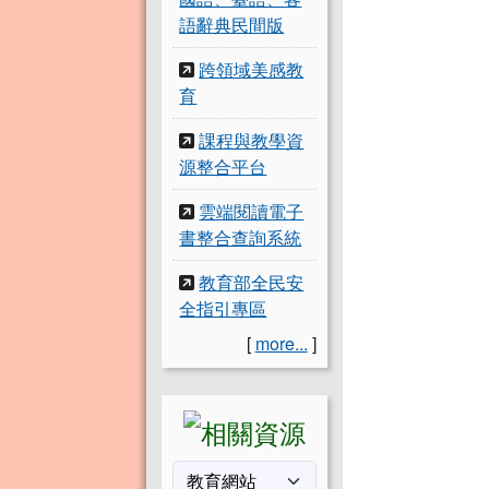
語辭典民間版
跨領域美感教
育
課程與教學資
源整合平台
雲端閱讀電子
書整合查詢系統
教育部全民安
全指引專區
[
more...
]