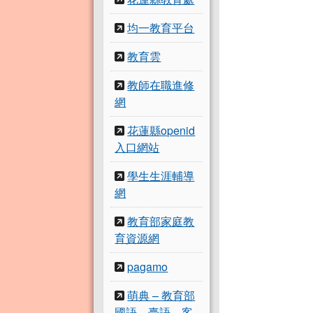
均一教育平台
教育雲
教師在職進修
網
花蓮縣openid
入口網站
學生生涯輔導
網
教育部家庭教
育資源網
pagamo
萌典 – 教育部
國語、臺語、客