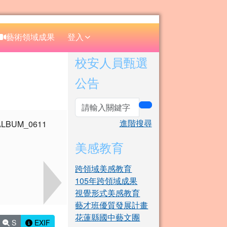
⏸
藝術領域成果
登入
右邊區域內容
校安人員甄選
公告
search
進階搜尋
美感教育
跨領域美感教育
105年跨領域成果
視覺形式美感教育
藝才班優質發展計畫
花蓮縣國中藝文團
S
EXIF