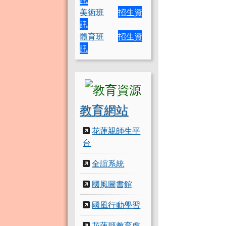
美術班
招生資
訊
體育班
招生資
訊
教育網站
花蓮親師生平
台
全誼系統
國風圖書館
國風行動學習
花蓮縣教育處