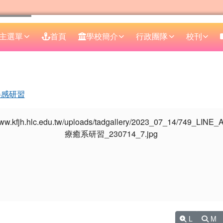
主選單
首頁
學校簡介
行政團隊
校刊
區域
美感研習
L
M