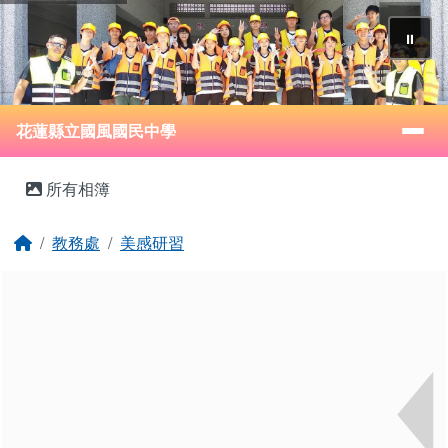
花蓮縣立國風國民中學
跳至主內容區
⏸
導覽列
花蓮縣立國風國民中學
頁尾區域
主內容區域
所有相簿
回首頁
教務處
美感研習