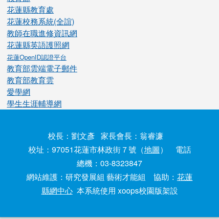
花蓮縣教育處
花蓮校務系統(全誼)
教師在職進修資訊網
花蓮縣英語護照網
花蓮OpenID認證平台
教育部雲端電子郵件
教育部教育雲
愛學網
學生生涯輔導網
校長：劉文彥 家長會長：翁睿濂
校址：97051花蓮市林政街７號（
地圖
） 電話
總機：03-8323847
網站維護：研究發展組 藝術才能組 協助：
花蓮
縣網中心
本系統使用 xoops校園版架設