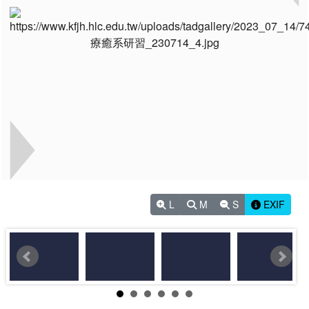
L
M
S
EXIF