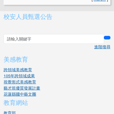
右邊區域內容
校安人員甄選公告
sea
進階搜尋
美感教育
跨領域美感教育
105年跨領域成果
視覺形式美感教育
藝才班優質發展計畫
花蓮縣國中藝文團
教育網站
教育部