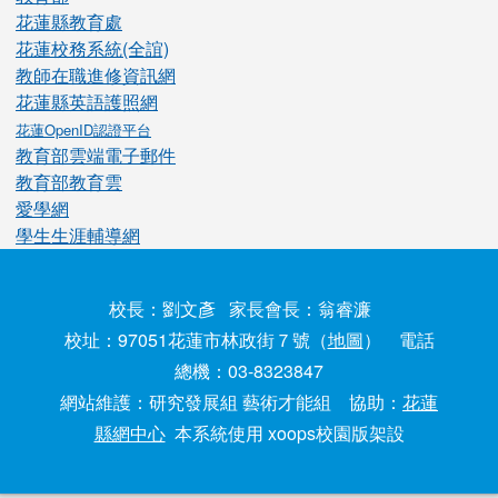
花蓮縣教育處
花蓮校務系統(全誼)
教師在職進修資訊網
花蓮縣英語護照網
花蓮OpenID認證平台
教育部雲端電子郵件
教育部教育雲
愛學網
學生生涯輔導網
校長：劉文彥 家長會長：翁睿濂
校址：97051花蓮市林政街７號（
地圖
） 電話
總機：03-8323847
網站維護：研究發展組 藝術才能組 協助：
花蓮
縣網中心
本系統使用 xoops校園版架設