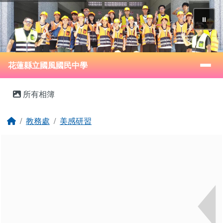
花蓮縣立國風國民中學
跳至主內容區
⏸
導覽列
花蓮縣立國風國民中學
頁尾區域
主內容區域
所有相簿
回首頁
教務處
美感研習