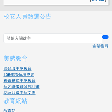
右邊區域內容
校安人員甄選公告
sea
進階搜尋
美感教育
跨領域美感教育
105年跨領域成果
視覺形式美感教育
藝才班優質發展計畫
花蓮縣國中藝文團
教育網站
教育部