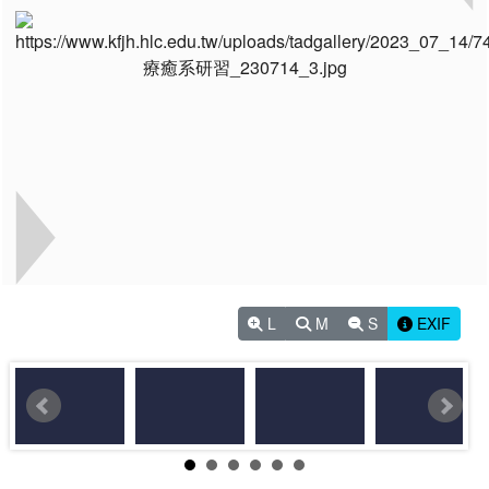
L
M
S
EXIF