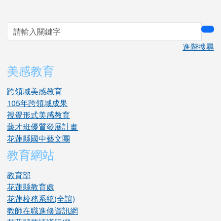
sea
進階搜尋
美感教育
跨領域美感教育
105年跨領域成果
視覺形式美感教育
藝才班優質發展計畫
花蓮縣國中藝文團
教育網站
教育部
花蓮縣教育處
花蓮校務系統(全誼)
教師在職進修資訊網