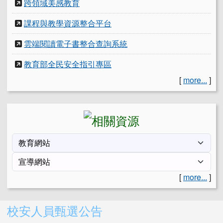
跨領域美感教育
課程與教學資源整合平台
雲端閱讀電子書整合查詢系統
教育部全民安全指引專區
[
more...
]
[
more...
]
右邊區域內容
校安人員甄選公告