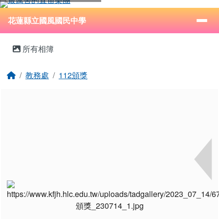
花蓮縣立國風國民中學
跳至主內容區
導覽列
⏸
花蓮縣立國風國民中學
頁尾區域
主內容區域
所有相簿
回首頁
教務處
112頒獎