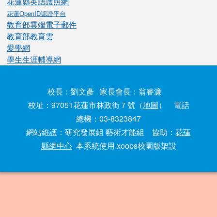
花蓮縣英語護照網
花蓮OpenID認證平台
教育部雲端電子郵件
教育部教育雲
愛學網
學生生涯輔導網
校長：劉文彥 家長會長：翁睿濂
校址：97051花蓮市林政街７號（
地圖
） 電話
總機：03-8323847
網站維護：研究發展組 藝術才能組 協助：
花蓮
縣網中心
本系統使用 xoops校園版架設