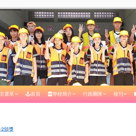
主選單
首頁
學校簡介
行政團隊
校刊
區域
12頒獎