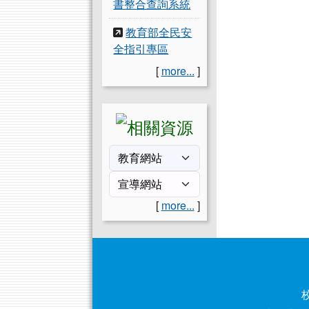
書整合查詢系統
教育部全民安
全指引專區
[
more...
]
[
more...
]