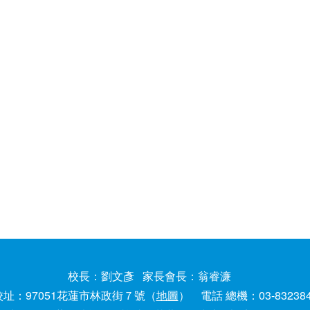
校長：劉文彥 家長會長：翁睿濂
校址：97051花蓮市林政街７號（
地圖
） 電話 總機：03-83238