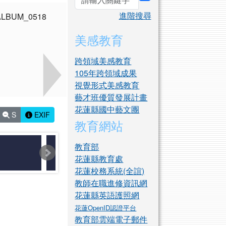
search
進階搜尋
美感教育
跨領域美感教育
105年跨領域成果
視覺形式美感教育
藝才班優質發展計畫
花蓮縣國中藝文團
S
EXIF
教育網站
教育部
花蓮縣教育處
花蓮校務系統(全誼)
教師在職進修資訊網
花蓮縣英語護照網
花蓮OpenID認證平台
教育部雲端電子郵件