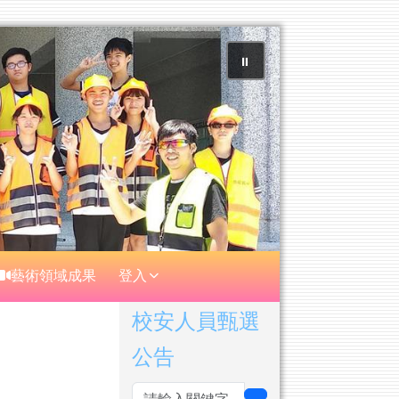
⏸
藝術領域成果
登入
右邊區域內容
校安人員甄選
公告