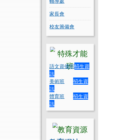
輔導處
家長會
校友籌備會
語文資優班
招生資
訊
美術班
招生資
訊
體育班
招生資
訊