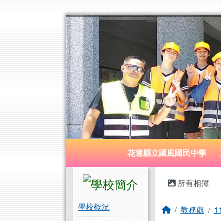
花蓮縣立國風國民中學
跳至主內容區
導覽列
花蓮縣立國風國民中學
頁尾區域
左邊區域內容
主內容
所有相簿
學校概況
回首頁
教務處
1