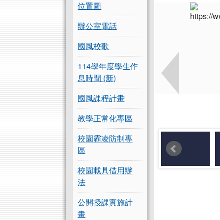
位置圖
辦公室電話
國風校歌
114學年度學生作
息時間 (新)
國風課程計畫
教學正常化專區
校園霸凌防制專
區
校園載具借用辦
法
公開授課實施計
畫