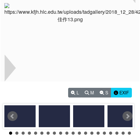
L
M
S
EXIF