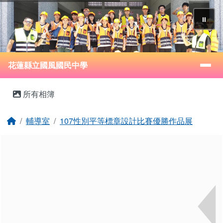
花蓮縣立國風國民中學
跳至主內容區
⏸
導覽列
花蓮縣立國風國民中學
頁尾區域
主內容區域
所有相簿
回首頁
輔導室
107性別平等標章設計比賽優勝作品展