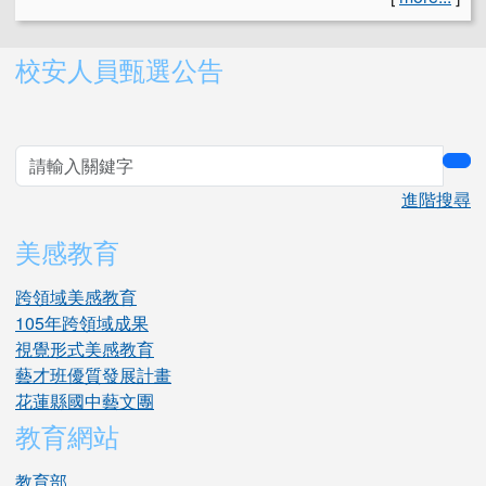
右邊區域內容
校安人員甄選公告
sea
進階搜尋
美感教育
跨領域美感教育
105年跨領域成果
視覺形式美感教育
藝才班優質發展計畫
花蓮縣國中藝文團
教育網站
教育部