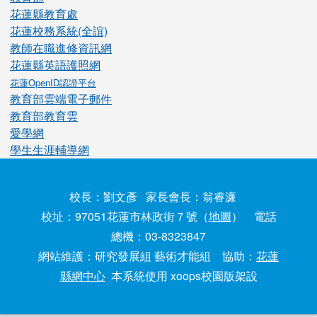
花蓮縣教育處
花蓮校務系統(全誼)
教師在職進修資訊網
花蓮縣英語護照網
花蓮OpenID認證平台
教育部雲端電子郵件
教育部教育雲
愛學網
學生生涯輔導網
校長：劉文彥 家長會長：翁睿濂
校址：97051花蓮市林政街７號（
地圖
） 電話
總機：03-8323847
網站維護：研究發展組 藝術才能組 協助：
花蓮
縣網中心
本系統使用 xoops校園版架設