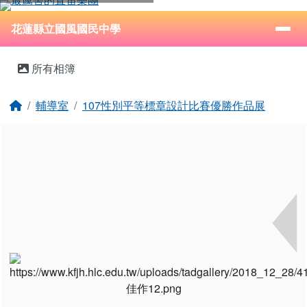
花蓮縣立國風國民中學
跳至主內容區
導覽列
⏸
花蓮縣立國風國民中學
頁尾區域
主內容區域
所有相簿
回首頁
輔導室
107性別平等標章設計比賽優勝作品展