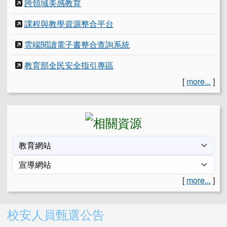
跨領域美感教育
課程與教學資源整合平台
雲端閱讀電子書整合查詢系統
教育部全民安全指引專區
[
more...
]
[
more...
]
右邊區域內容
校安人員甄選公告