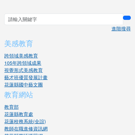
sea
進階搜尋
美感教育
跨領域美感教育
105年跨領域成果
視覺形式美感教育
藝才班優質發展計畫
花蓮縣國中藝文團
教育網站
教育部
花蓮縣教育處
花蓮校務系統(全誼)
教師在職進修資訊網