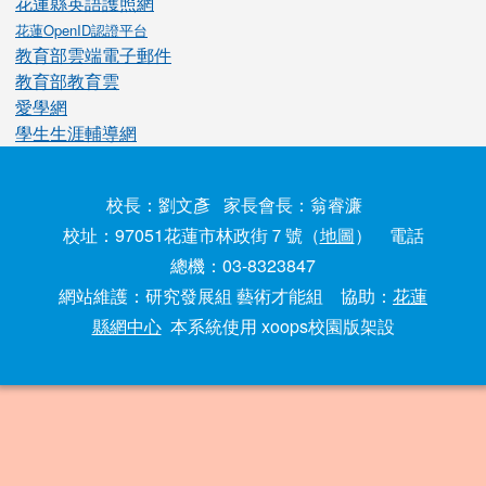
花蓮縣英語護照網
花蓮OpenID認證平台
教育部雲端電子郵件
教育部教育雲
愛學網
學生生涯輔導網
校長：劉文彥 家長會長：翁睿濂
校址：97051花蓮市林政街７號（
地圖
） 電話
總機：03-8323847
網站維護：研究發展組 藝術才能組 協助：
花蓮
縣網中心
本系統使用 xoops校園版架設