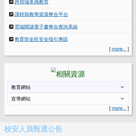
跨領域美感教育
課程與教學資源整合平台
雲端閱讀電子書整合查詢系統
教育部全民安全指引專區
[
more...
]
[
more...
]
右邊區域內容
校安人員甄選公告