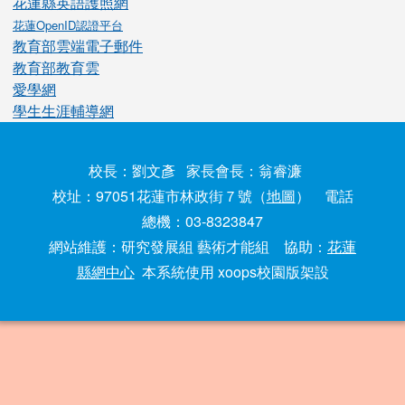
花蓮縣英語護照網
花蓮OpenID認證平台
教育部雲端電子郵件
教育部教育雲
愛學網
學生生涯輔導網
校長：劉文彥 家長會長：翁睿濂
校址：97051花蓮市林政街７號（
地圖
） 電話
總機：03-8323847
網站維護：研究發展組 藝術才能組 協助：
花蓮
縣網中心
本系統使用 xoops校園版架設