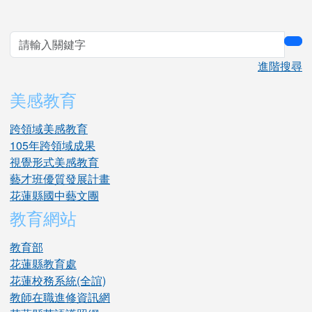
sea
進階搜尋
美感教育
跨領域美感教育
105年跨領域成果
視覺形式美感教育
藝才班優質發展計畫
花蓮縣國中藝文團
教育網站
教育部
花蓮縣教育處
花蓮校務系統(全誼)
教師在職進修資訊網