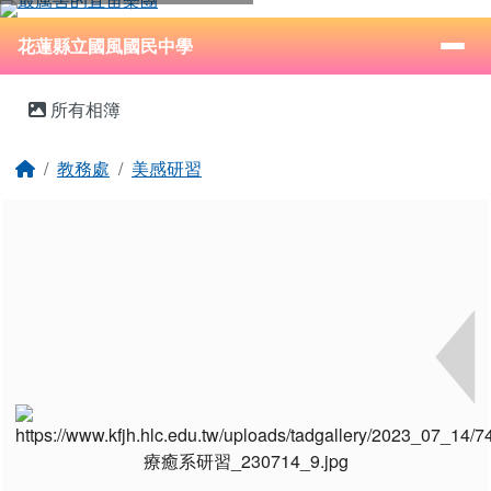
花蓮縣立國風國民中學
跳至主內容區
導覽列
⏸
花蓮縣立國風國民中學
頁尾區域
主內容區域
所有相簿
回首頁
教務處
美感研習