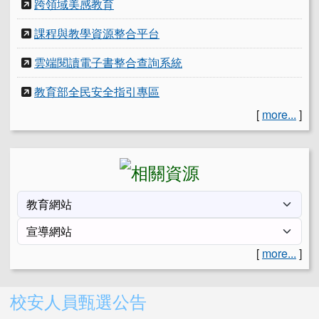
跨領域美感教育
課程與教學資源整合平台
雲端閱讀電子書整合查詢系統
教育部全民安全指引專區
[
more...
]
[
more...
]
右邊區域內容
校安人員甄選公告