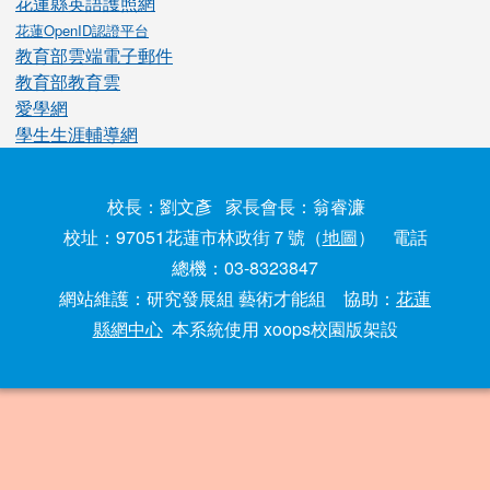
花蓮縣英語護照網
花蓮OpenID認證平台
教育部雲端電子郵件
教育部教育雲
愛學網
學生生涯輔導網
校長：劉文彥 家長會長：翁睿濂
校址：97051花蓮市林政街７號（
地圖
） 電話
總機：03-8323847
網站維護：研究發展組 藝術才能組 協助：
花蓮
縣網中心
本系統使用 xoops校園版架設