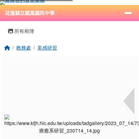
花蓮縣立國風國民中學
跳至主內容區
導覽列
⏸
花蓮縣立國風國民中學
頁尾區域
主內容區域
所有相簿
回首頁
教務處
美感研習