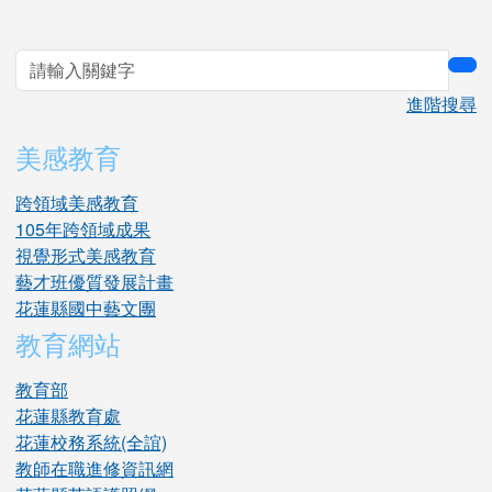
sea
進階搜尋
美感教育
跨領域美感教育
105年跨領域成果
視覺形式美感教育
藝才班優質發展計畫
花蓮縣國中藝文團
教育網站
教育部
花蓮縣教育處
花蓮校務系統(全誼)
教師在職進修資訊網