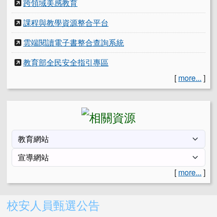
跨領域美感教育
課程與教學資源整合平台
雲端閱讀電子書整合查詢系統
教育部全民安全指引專區
[
more...
]
[
more...
]
右邊區域內容
校安人員甄選公告