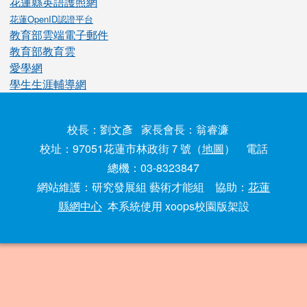
花蓮縣英語護照網
花蓮OpenID認證平台
教育部雲端電子郵件
教育部教育雲
愛學網
學生生涯輔導網
校長：劉文彥 家長會長：翁睿濂
校址：97051花蓮市林政街７號（
地圖
） 電話
總機：03-8323847
網站維護：研究發展組 藝術才能組 協助：
花蓮
縣網中心
本系統使用 xoops校園版架設