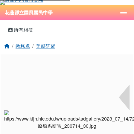
花蓮縣立國風國民中學
跳至主內容區
導覽列
⏸
花蓮縣立國風國民中學
頁尾區域
主內容區域
所有相簿
回首頁
教務處
美感研習