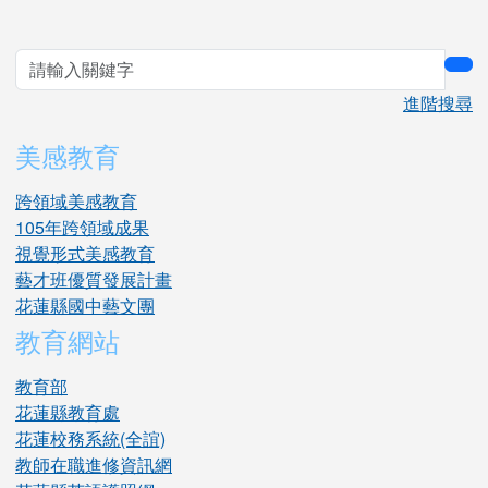
sea
進階搜尋
美感教育
跨領域美感教育
105年跨領域成果
視覺形式美感教育
藝才班優質發展計畫
花蓮縣國中藝文團
教育網站
教育部
花蓮縣教育處
花蓮校務系統(全誼)
教師在職進修資訊網