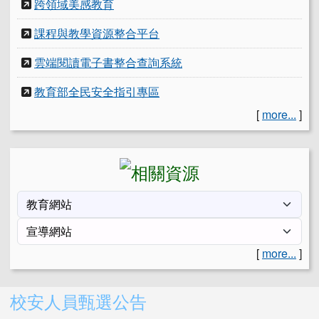
跨領域美感教育
課程與教學資源整合平台
雲端閱讀電子書整合查詢系統
教育部全民安全指引專區
[
more...
]
[
more...
]
右邊區域內容
校安人員甄選公告