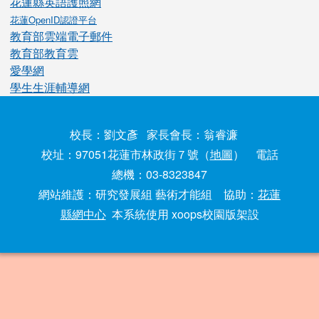
花蓮縣英語護照網
花蓮OpenID認證平台
教育部雲端電子郵件
教育部教育雲
愛學網
學生生涯輔導網
校長：劉文彥 家長會長：翁睿濂
校址：97051花蓮市林政街７號（
地圖
） 電話
總機：03-8323847
網站維護：研究發展組 藝術才能組 協助：
花蓮
縣網中心
本系統使用 xoops校園版架設