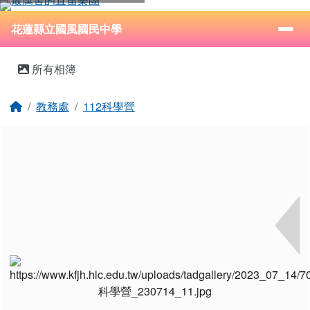
花蓮縣立國風國民中學
跳至主內容區
導覽列
⏸
花蓮縣立國風國民中學
頁尾區域
主內容區域
所有相簿
回首頁
教務處
112科學營