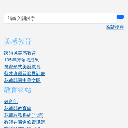
sea
進階搜尋
美感教育
跨領域美感教育
105年跨領域成果
視覺形式美感教育
藝才班優質發展計畫
花蓮縣國中藝文團
教育網站
教育部
花蓮縣教育處
花蓮校務系統(全誼)
教師在職進修資訊網